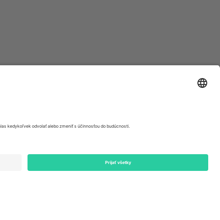
ondon, EC1V 1AW, United Kingdom
Switzerland