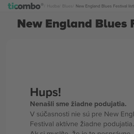
Hudba
Blues
New England Blues Festival lís
New England Blues Fe
Hups!
Nenašli sme žiadne podujatia.
V súčasnosti nie sú pre New Eng
Festival aktívne žiadne podujatia
Ak si myslíte, že je to nesprávne