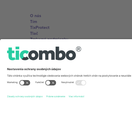
O nás
Tím
TixProtect
Tlač
Zmluvné podmienky
Partnerský program
Kancelárie Ticombo
Germany
Unter den Linden 24, 10117 Berlin, Germany
United States
131 Continental Dr, Suite 305, Newark, Delaware 19713, 