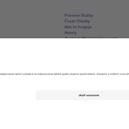
Firemné Služby
Časté Otázky
Ako to funguje
Hotely
Centrum Majstrovstiev sveta
Kontaktujte nás
United Kingdom
167 City Road, London, Greater L
Switzerland
United States
Dorfstrasse 52a, 6390 Engelberg, 