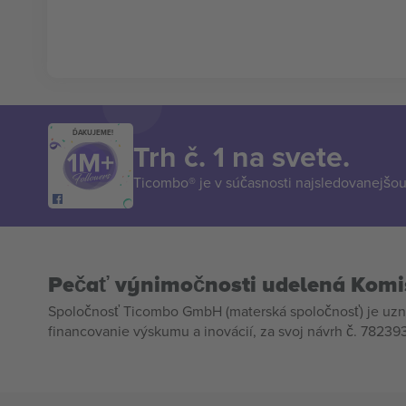
ĎAKUJEME!
Trh č. 1 na svete.
Ticombo® je v súčasnosti najsledovanejšou 
Pečať výnimočnosti udelená Komi
Spoločnosť Ticombo GmbH (materská spoločnosť) je uzn
financovanie výskumu a inovácií, za svoj návrh č. 782393