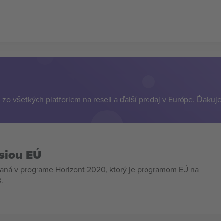
zo všetkých platforiem na resell a ďalší predaj v Európe. Ďakuj
siou EÚ
aná v programe Horizont 2020, ktorý je programom EÚ na
.