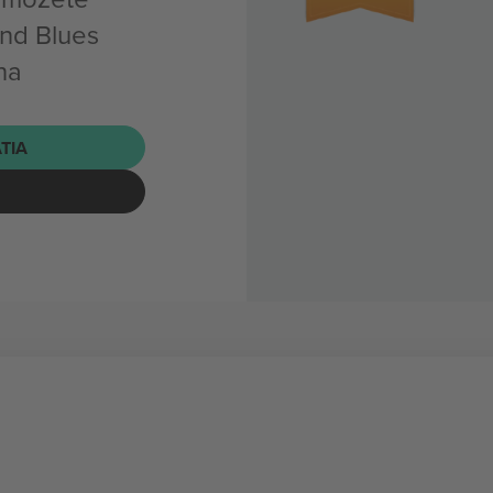
and Blues
na
ATIA