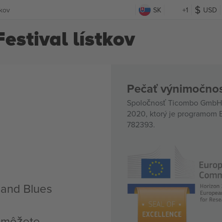
tkov
SK
+1
USD
stival lístkov
Pečať výnimočnos
Spoločnosť Ticombo GmbH (
2020, ktorý je programom E
782393.
land Blues
.
, môžete