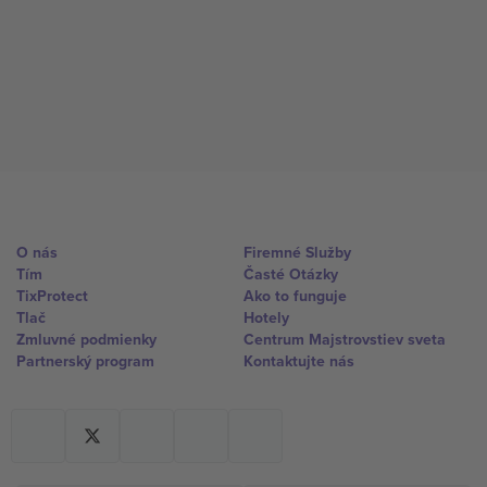
O nás
Firemné Služby
Tím
Časté Otázky
TixProtect
Ako to funguje
Tlač
Hotely
Zmluvné podmienky
Centrum Majstrovstiev sveta
Partnerský program
Kontaktujte nás