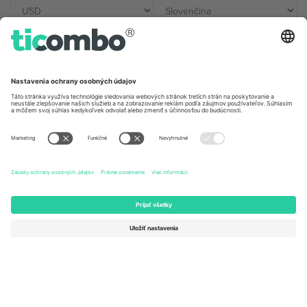
Kancelárie Ticombo
Germany
United Kingdom
Unter den Linden 24, 10117
167 City Road, London, Greater
Berlin, Germany
London, EC1V 1AW, United
Kingdom
United States
Switzerland
131 Continental Dr, Suite 305,
Dorfstrasse 52a, 6390
Newark, Delaware 19713, United
Engelberg, Switzerland
States
Bulgaria
United Arab Emirates
Regus Sofia City West, bul
UAE Dubai Silicon Oasis, DDP
Totleben 53-55, 1606 Sofia,
Building A1, Office 302, Dubai,
Bulgaria
United Arab Emirates