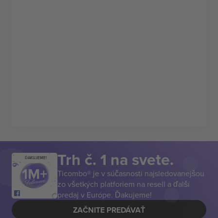
Trh č. 1 na svete.
ĎAKUJEME!
Ticombo® je v súčasnosti najsledovanejšou
zo všetkých platforiem na resell a ďalší
predaj v Európe. Ďakujeme!
ZAČNITE PREDÁVAŤ