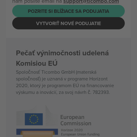
nám pošlite email na
support@ticombo.com
POZRITE SI BLÍŽIACE SA PODUJATIA
VYTVORIŤ NOVÉ PODUJATIE
Pečať výnimočnosti udelená
Komisiou EÚ
Spoločnosť Ticombo GmbH (materská
spoločnosť) je uznaná v programe Horizont
2020, ktorý je programom EÚ na financovanie
výskumu a inovácií, za svoj návrh č. 782393.