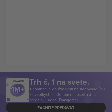
Trh č. 1 na svete.
ĎAKUJEME!
Ticombo® je v súčasnosti najsledovanejšou
zo všetkých platforiem na resell a ďalší
predaj v Európe. Ďakujeme!
ZAČNITE PREDÁVAŤ