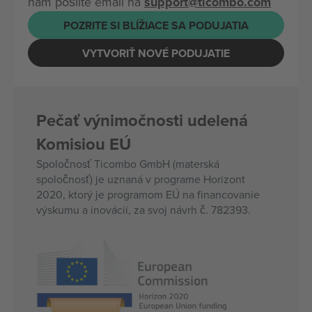
nám pošlite email na
support@ticombo.com
POZRITE SI BLÍŽIACE SA PODUJATIA
VYTVORIŤ NOVÉ PODUJATIE
Pečať výnimočnosti udelená
Komisiou EÚ
Spoločnosť Ticombo GmbH (materská
spoločnosť) je uznaná v programe Horizont
2020, ktorý je programom EÚ na financovanie
výskumu a inovácií, za svoj návrh č. 782393.