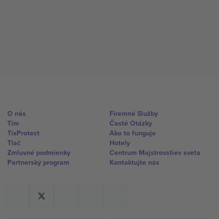
O nás
Firemné Služby
Tím
Časté Otázky
TixProtect
Ako to funguje
Tlač
Hotely
Zmluvné podmienky
Centrum Majstrovstiev sveta
Partnerský program
Kontaktujte nás