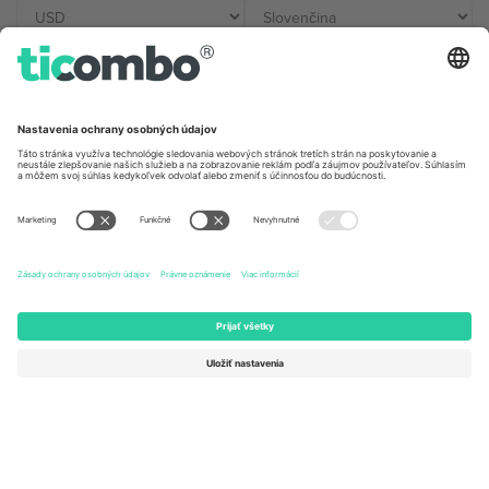
Kancelárie Ticombo
Germany
United Kingdom
Unter den Linden 24, 10117
167 City Road, London, Greater
Berlin, Germany
London, EC1V 1AW, United
Kingdom
United States
Switzerland
131 Continental Dr, Suite 305,
Dorfstrasse 52a, 6390
Newark, Delaware 19713, United
Engelberg, Switzerland
States
Bulgaria
United Arab Emirates
Regus Sofia City West, bul
UAE Dubai Silicon Oasis, DDP
Totleben 53-55, 1606 Sofia,
Building A1, Office 302, Dubai,
Bulgaria
United Arab Emirates