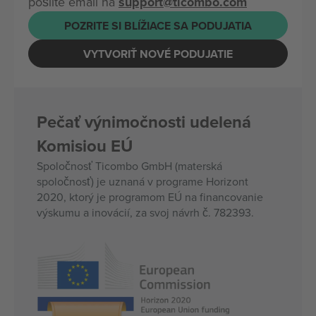
pošlite email na
support@ticombo.com
POZRITE SI BLÍŽIACE SA PODUJATIA
VYTVORIŤ NOVÉ PODUJATIE
Pečať výnimočnosti udelená
Komisiou EÚ
Spoločnosť Ticombo GmbH (materská
spoločnosť) je uznaná v programe Horizont
2020, ktorý je programom EÚ na financovanie
výskumu a inovácií, za svoj návrh č. 782393.