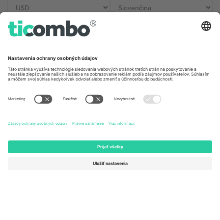
Kancelárie Ticombo
Germany
United Kingdom
Unter den Linden 24, 10117
167 City Road, London, Greater
Berlin, Germany
London, EC1V 1AW, United
Kingdom
United States
Switzerland
131 Continental Dr, Suite 305,
Dorfstrasse 52a, 6390
Newark, Delaware 19713, United
Engelberg, Switzerland
States
Bulgaria
United Arab Emirates
Regus Sofia City West, bul
UAE Dubai Silicon Oasis, DDP
Totleben 53-55, 1606 Sofia,
Building A1, Office 302, Dubai,
Bulgaria
United Arab Emirates