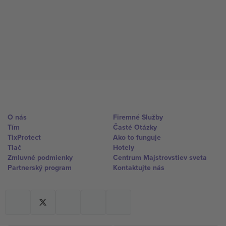
O nás
Firemné Služby
Tím
Časté Otázky
TixProtect
Ako to funguje
Tlač
Hotely
Zmluvné podmienky
Centrum Majstrovstiev sveta
Partnerský program
Kontaktujte nás