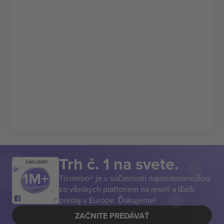
Trh č. 1 na svete.
ĎAKUJEME!
Ticombo® je v súčasnosti najsledovanejšou
zo všetkých platforiem na resell a ďalší
predaj v Európe. Ďakujeme!
ZAČNITE PREDÁVAŤ