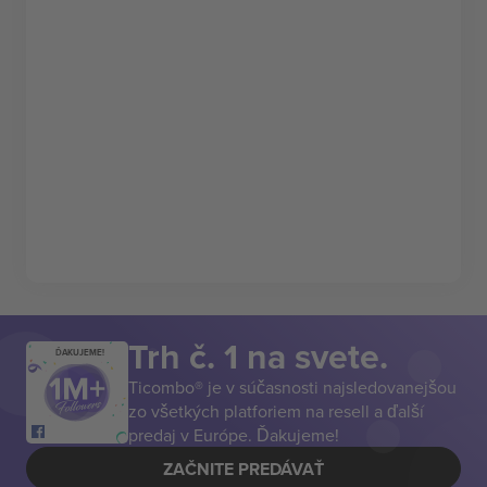
Trh č. 1 na svete.
ĎAKUJEME!
Ticombo® je v súčasnosti najsledovanejšou
zo všetkých platforiem na resell a ďalší
predaj v Európe. Ďakujeme!
ZAČNITE PREDÁVAŤ