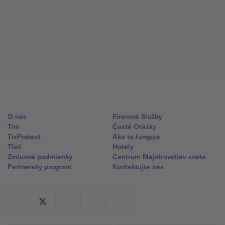
O nás
Firemné Služby
Tím
Časté Otázky
TixProtect
Ako to funguje
Tlač
Hotely
Zmluvné podmienky
Centrum Majstrovstiev sveta
Partnerský program
Kontaktujte nás