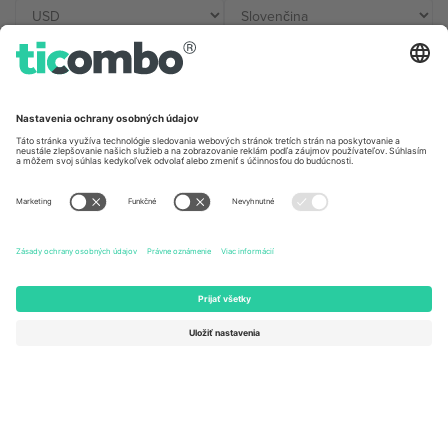
Kancelárie Ticombo
Germany
United Kingdom
Unter den Linden 24, 10117
167 City Road, London, Greater
Berlin, Germany
London, EC1V 1AW, United
Kingdom
United States
Switzerland
131 Continental Dr, Suite 305,
Dorfstrasse 52a, 6390
Newark, Delaware 19713, United
Engelberg, Switzerland
States
Bulgaria
United Arab Emirates
Regus Sofia City West, bul
UAE Dubai Silicon Oasis, DDP
Totleben 53-55, 1606 Sofia,
Building A1, Office 302, Dubai,
Bulgaria
United Arab Emirates