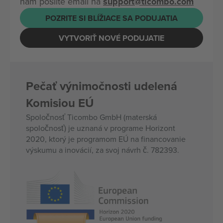
nám pošlite email na
support@ticombo.com
POZRITE SI BLÍŽIACE SA PODUJATIA
VYTVORIŤ NOVÉ PODUJATIE
Pečať výnimočnosti udelená
Komisiou EÚ
Spoločnosť Ticombo GmbH (materská
spoločnosť) je uznaná v programe Horizont
2020, ktorý je programom EÚ na financovanie
výskumu a inovácií, za svoj návrh č. 782393.