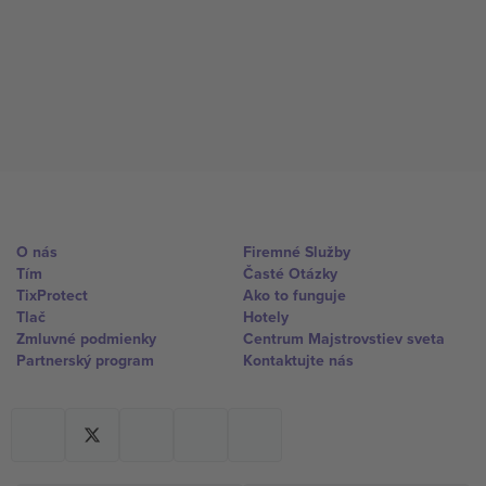
O nás
Firemné Služby
Tím
Časté Otázky
TixProtect
Ako to funguje
Tlač
Hotely
Zmluvné podmienky
Centrum Majstrovstiev sveta
Partnerský program
Kontaktujte nás