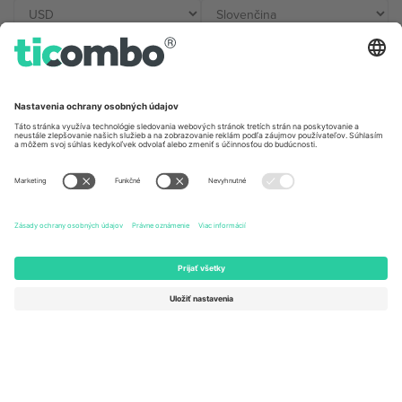
Kancelárie Ticombo
Germany
United Kingdom
Unter den Linden 24, 10117
167 City Road, London, Greater
Berlin, Germany
London, EC1V 1AW, United
Kingdom
United States
Switzerland
131 Continental Dr, Suite 305,
Dorfstrasse 52a, 6390
Newark, Delaware 19713, United
Engelberg, Switzerland
States
Bulgaria
United Arab Emirates
Regus Sofia City West, bul
UAE Dubai Silicon Oasis, DDP
Totleben 53-55, 1606 Sofia,
Building A1, Office 302, Dubai,
Bulgaria
United Arab Emirates