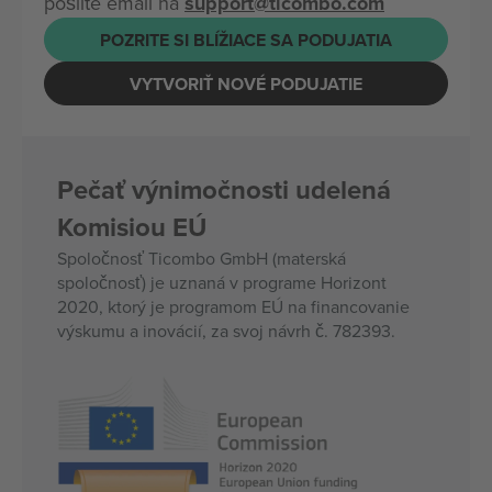
pošlite email na
support@ticombo.com
POZRITE SI BLÍŽIACE SA PODUJATIA
VYTVORIŤ NOVÉ PODUJATIE
Pečať výnimočnosti udelená
Komisiou EÚ
Spoločnosť Ticombo GmbH (materská
spoločnosť) je uznaná v programe Horizont
2020, ktorý je programom EÚ na financovanie
výskumu a inovácií, za svoj návrh č. 782393.