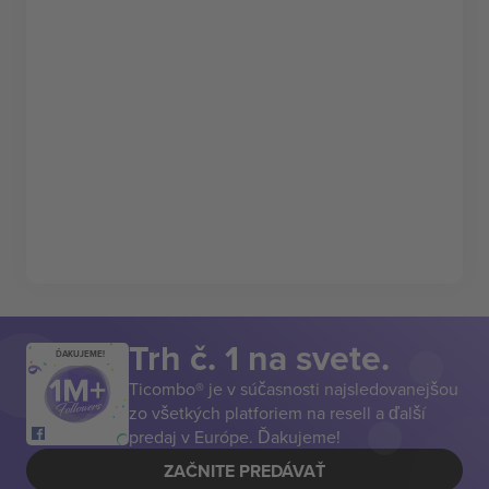
Trh č. 1 na svete.
ĎAKUJEME!
Ticombo® je v súčasnosti najsledovanejšou
zo všetkých platforiem na resell a ďalší
predaj v Európe. Ďakujeme!
ZAČNITE PREDÁVAŤ