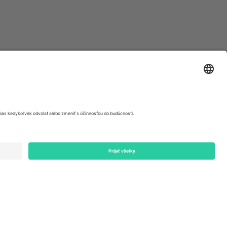
ondon, EC1V 1AW, United Kingdom
Switzerland