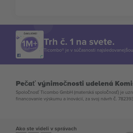
ĎAKUJEME!
Trh č. 1 na svete.
Ticombo® je v súčasnosti najsledovanejšou 
Pečať výnimočnosti udelená Komi
Spoločnosť Ticombo GmbH (materská spoločnosť) je uzn
financovanie výskumu a inovácií, za svoj návrh č. 782393
Ako ste videli v správach