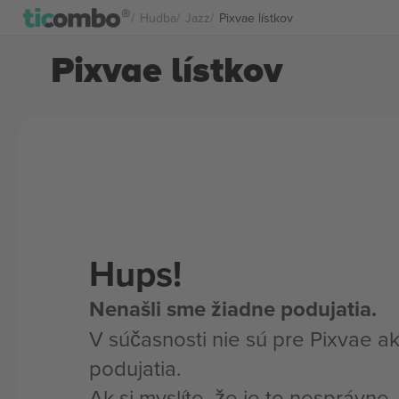
Hudba
Jazz
Pixvae lístkov
Pixvae lístkov
Hups!
Nenašli sme žiadne podujatia.
V súčasnosti nie sú pre Pixvae a
podujatia.
Ak si myslíte, že je to nesprávne