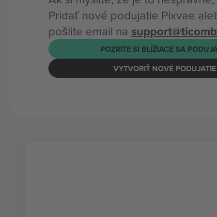
Pridať nové podujatie Pixvae al
pošlite email na
support@ticom
POZRITE SI BLÍŽIACE SA PODUJ
VYTVORIŤ NOVÉ PODUJATIE