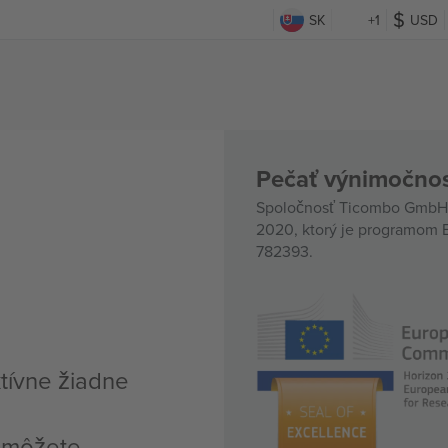
SK
+1
USD
Pečať výnimočnos
Spoločnosť Ticombo GmbH (
2020, ktorý je programom E
782393.
ktívne žiadne
, môžete