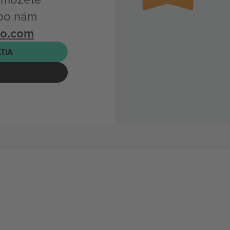
ebo nám
bo.com
ATIA