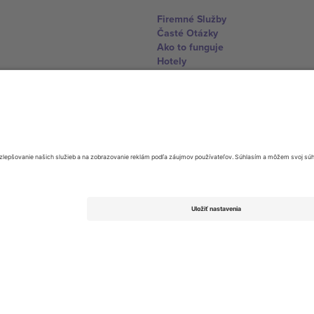
Firemné Služby
Časté Otázky
Ako to funguje
Hotely
Centrum Majstrovstiev sveta
Kontaktujte nás
United Kingdom
167 City Road, London, Greater L
Switzerland
United States
Dorfstrasse 52a, 6390 Engelberg, 