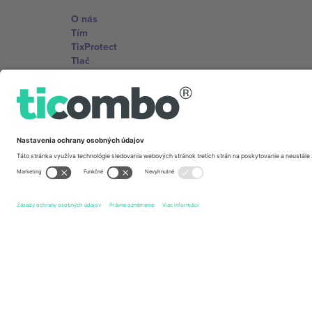
O nás
Tím
TixProtect
Tlač
Zmluvné podmienky
Partnerský program
Kancelárie Ticombo
Germany
Unter den Linden 24, 10117 Berlin, Germany
United States
131 Continental Dr, Suite 305, Newark, Delaware 19713, 