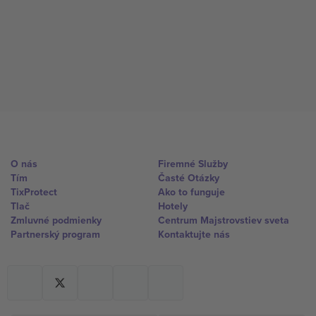
O nás
Firemné Služby
Tím
Časté Otázky
TixProtect
Ako to funguje
Tlač
Hotely
Zmluvné podmienky
Centrum Majstrovstiev sveta
Partnerský program
Kontaktujte nás