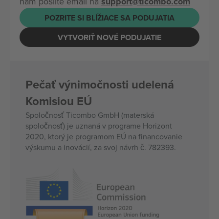
nám pošlite email na
support@ticombo.com
POZRITE SI BLÍŽIACE SA PODUJATIA
VYTVORIŤ NOVÉ PODUJATIE
Pečať výnimočnosti udelená
Komisiou EÚ
Spoločnosť Ticombo GmbH (materská
spoločnosť) je uznaná v programe Horizont
2020, ktorý je programom EÚ na financovanie
výskumu a inovácií, za svoj návrh č. 782393.