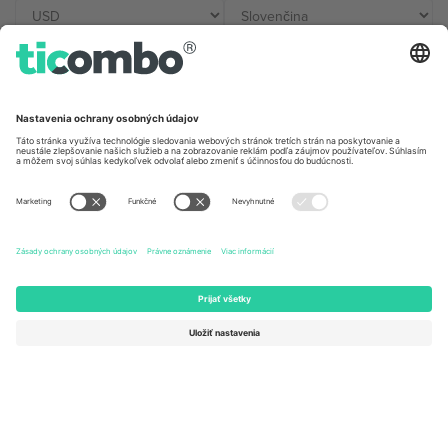
Kancelárie Ticombo
Germany
United Kingdom
Unter den Linden 24, 10117
167 City Road, London, Greater
Berlin, Germany
London, EC1V 1AW, United
Kingdom
United States
Switzerland
131 Continental Dr, Suite 305,
Dorfstrasse 52a, 6390
Newark, Delaware 19713, United
Engelberg, Switzerland
States
Bulgaria
United Arab Emirates
Regus Sofia City West, bul
UAE Dubai Silicon Oasis, DDP
Totleben 53-55, 1606 Sofia,
Building A1, Office 302, Dubai,
Bulgaria
United Arab Emirates