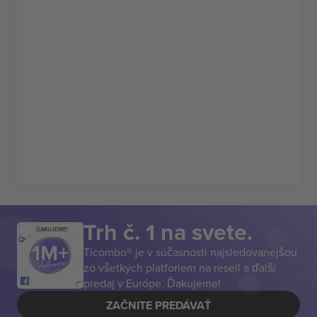
Trh č. 1 na svete.
ĎAKUJEME!
Ticombo® je v súčasnosti najsledovanejšou
zo všetkých platforiem na resell a ďalší
predaj v Európe. Ďakujeme!
ZAČNITE PREDÁVAŤ