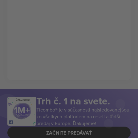
Trh č. 1 na svete.
ĎAKUJEME!
Ticombo® je v súčasnosti najsledovanejšou
zo všetkých platforiem na resell a ďalší
predaj v Európe. Ďakujeme!
ZAČNITE PREDÁVAŤ