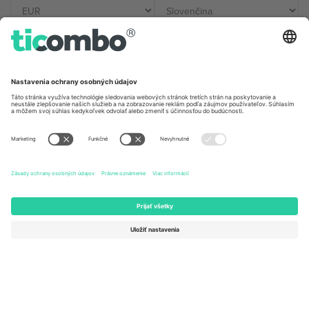
Kancelárie Ticombo
Germany
United Kingdom
Unter den Linden 24, 10117
167 City Road, London, Greater
Berlin, Germany
London, EC1V 1AW, United
Kingdom
United States
Switzerland
131 Continental Dr, Suite 305,
Dorfstrasse 52a, 6390
Newark, Delaware 19713, United
Engelberg, Switzerland
States
Bulgaria
United Arab Emirates
Regus Sofia City West, bul
UAE Dubai Silicon Oasis, DDP
Totleben 53-55, 1606 Sofia,
Building A1, Office 302, Dubai,
Bulgaria
United Arab Emirates