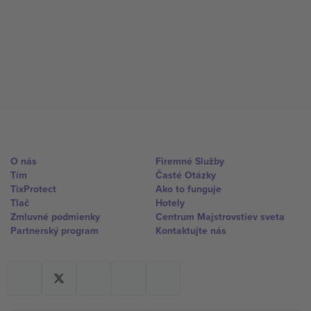
O nás
Firemné Služby
Tím
Časté Otázky
TixProtect
Ako to funguje
Tlač
Hotely
Zmluvné podmienky
Centrum Majstrovstiev sveta
Partnerský program
Kontaktujte nás