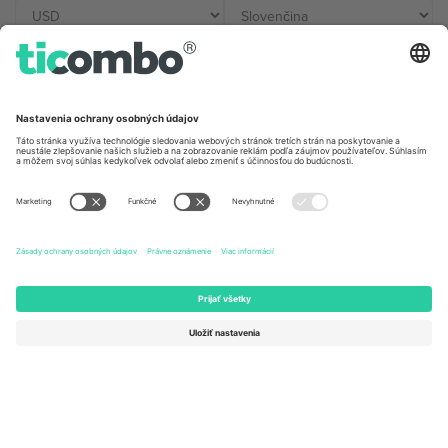
Kancelárie Ticombo
Germany
United Kingdom
Unter den Linden 24, 10117
167 City Road, London, Greater
Berlin, Germany
London, EC1V 1AW, United
Kingdom
United States
Switzerland
131 Continental Dr, Suite 305,
Dorfstrasse 52a, 6390
Newark, Delaware 19713, United
Engelberg, Switzerland
States
Bulgaria
United Arab Emirates
Regus Sofia City West, bul
UAE Dubai Silicon Oasis, DDP
Totleben 53-55, 1606 Sofia,
Building A1, Office 302, Dubai,
Bulgaria
United Arab Emirates