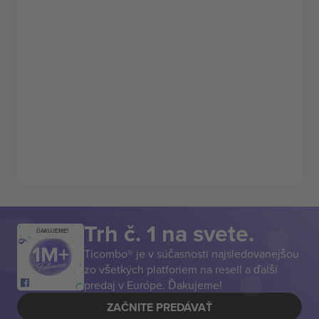
Trh č. 1 na svete.
ĎAKUJEME!
Ticombo® je v súčasnosti najsledovanejšou
zo všetkých platforiem na resell a ďalší
predaj v Európe. Ďakujeme!
ZAČNITE PREDÁVAŤ