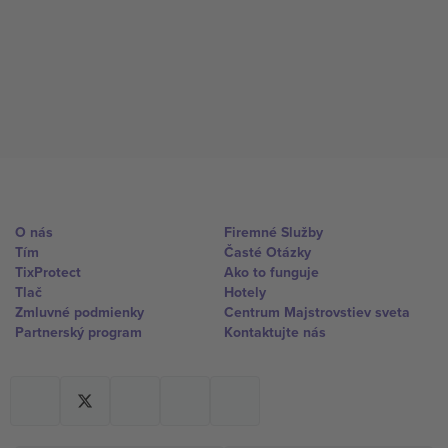
O nás
Firemné Služby
Tím
Časté Otázky
TixProtect
Ako to funguje
Tlač
Hotely
Zmluvné podmienky
Centrum Majstrovstiev sveta
Partnerský program
Kontaktujte nás