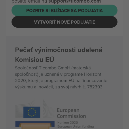
pošlite email na
support@ticombo.com
POZRITE SI BLÍŽIACE SA PODUJATIA
VYTVORIŤ NOVÉ PODUJATIE
Pečať výnimočnosti udelená
Komisiou EÚ
Spoločnosť Ticombo GmbH (materská
spoločnosť) je uznaná v programe Horizont
2020, ktorý je programom EÚ na financovanie
výskumu a inovácií, za svoj návrh č. 782393.