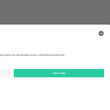
ondon, EC1V 1AW, United Kingdom
Switzerland