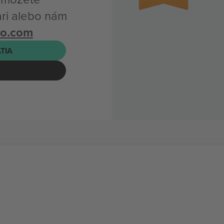
ari alebo nám
bo.com
ATIA