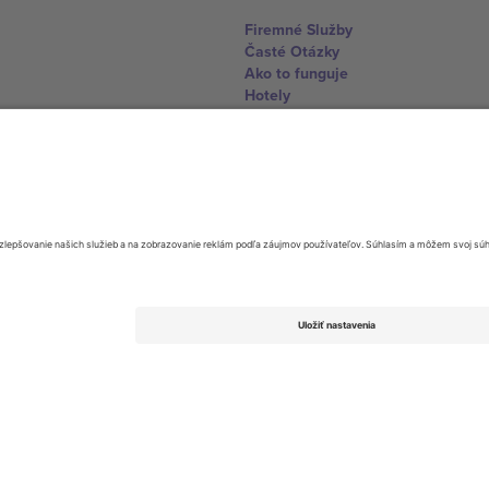
Firemné Služby
Časté Otázky
Ako to funguje
Hotely
Centrum Majstrovstiev sveta
Kontaktujte nás
United Kingdom
167 City Road, London, Greater L
Switzerland
United States
Dorfstrasse 52a, 6390 Engelberg, 