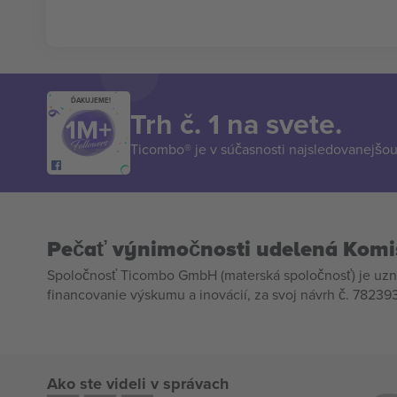
ĎAKUJEME!
Trh č. 1 na svete.
Ticombo® je v súčasnosti najsledovanejšou 
Pečať výnimočnosti udelená Komi
Spoločnosť Ticombo GmbH (materská spoločnosť) je uzn
financovanie výskumu a inovácií, za svoj návrh č. 782393
Ako ste videli v správach