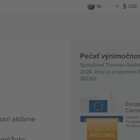
SK
+1
USD
Pečať výnimočnos
Spoločnosť Ticombo GmbH (
2020, ktorý je programom E
782393.
kari aktívne
, môžete