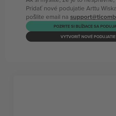
Pridať nové podujatie Arttu Wisk
pošlite email na
support@ticom
POZRITE SI BLÍŽIACE SA PODUJ
VYTVORIŤ NOVÉ PODUJATIE