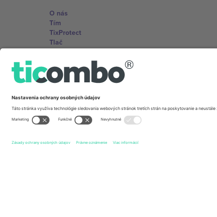
O nás
Tím
TixProtect
Tlač
Zmluvné podmienky
Partnerský program
Kancelárie Ticombo
Germany
Unter den Linden 24, 10117 Berlin, Germany
United States
131 Continental Dr, Suite 305, Newark, Delaware 19713, 