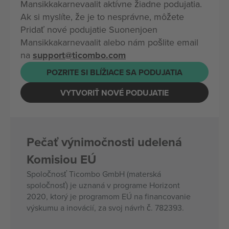
Mansikkakarnevaalit aktívne žiadne podujatia.
Ak si myslíte, že je to nesprávne, môžete
Pridať nové podujatie Suonenjoen
Mansikkakarnevaalit alebo nám pošlite email
na
support@ticombo.com
POZRITE SI BLÍŽIACE SA PODUJATIA
VYTVORIŤ NOVÉ PODUJATIE
Pečať výnimočnosti udelená
Komisiou EÚ
Spoločnosť Ticombo GmbH (materská
spoločnosť) je uznaná v programe Horizont
2020, ktorý je programom EÚ na financovanie
výskumu a inovácií, za svoj návrh č. 782393.