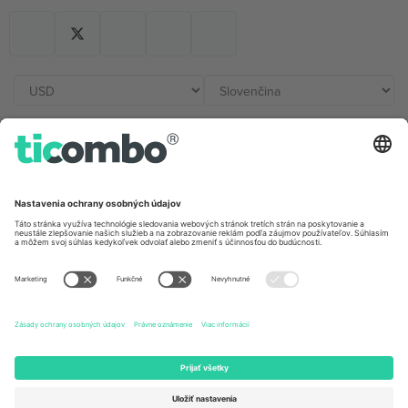
Kancelárie Ticombo
Germany
United Kingdom
Unter den Linden 24, 10117
167 City Road, London, Greater
Berlin, Germany
London, EC1V 1AW, United
Kingdom
United States
Switzerland
131 Continental Dr, Suite 305,
Dorfstrasse 52a, 6390
Newark, Delaware 19713, United
Engelberg, Switzerland
States
Bulgaria
United Arab Emirates