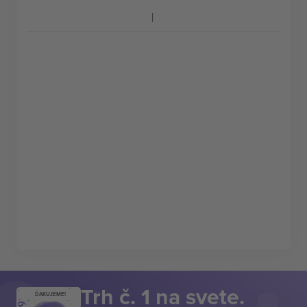
Trh č. 1 na svete.
ĎAKUJEME!