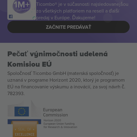
Ticombo® je v súčasnosti najsledovanejšou
zo všetkých platforiem na resell a ďalší
predaj v Európe. Ďakujeme!
ZAČNITE PREDÁVAŤ
Pečať výnimočnosti udelená
Komisiou EÚ
Spoločnosť Ticombo GmbH (materská spoločnosť) je
uznaná v programe Horizont 2020, ktorý je programom
EÚ na financovanie výskumu a inovácií, za svoj návrh č.
782393.