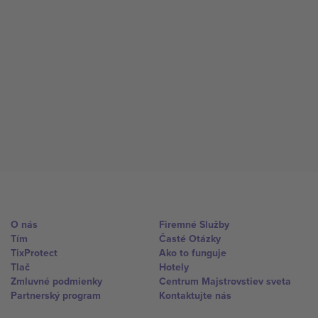
O nás
Firemné Služby
Tím
Časté Otázky
TixProtect
Ako to funguje
Tlač
Hotely
Zmluvné podmienky
Centrum Majstrovstiev sveta
Partnerský program
Kontaktujte nás