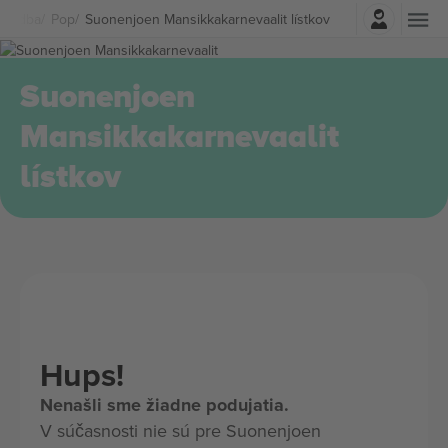
Prihlásenie
Hudba
Pop
Suonenjoen Mansikkakarnevaalit lístkov
Suonenjoen
Mansikkakarnevaalit
lístkov
Hups!
Nenašli sme žiadne podujatia.
V súčasnosti nie sú pre Suonenjoen