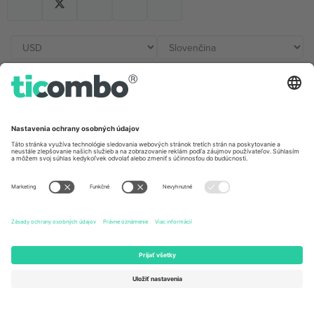
Kancelárie Ticombo
Germany
United Kingdom
Unter den Linden 24, 10117
167 City Road, London, Greater
Berlin, Germany
London, EC1V 1AW, United
Kingdom
United States
Switzerland
131 Continental Dr, Suite 305,
Dorfstrasse 52a, 6390
Newark, Delaware 19713, United
Engelberg, Switzerland
States
Bulgaria
United Arab Emirates
Regus Sofia City West, bul
UAE Dubai Silicon Oasis, DDP