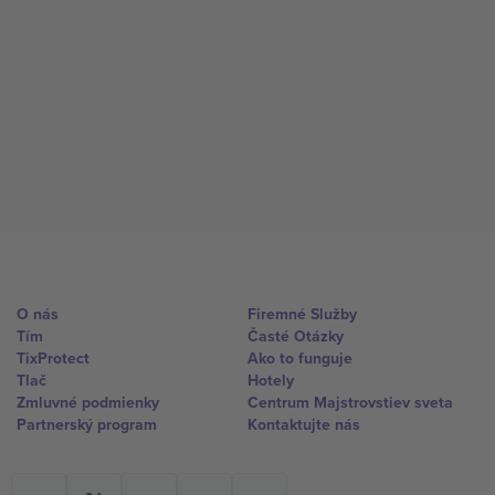
O nás
Firemné Služby
Tím
Časté Otázky
TixProtect
Ako to funguje
Tlač
Hotely
Zmluvné podmienky
Centrum Majstrovstiev sveta
Partnerský program
Kontaktujte nás