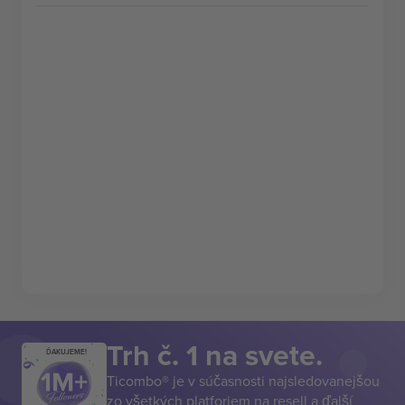
Trh č. 1 na svete.
ĎAKUJEME!
Ticombo® je v súčasnosti najsledovanejšou
zo všetkých platforiem na resell a ďalší