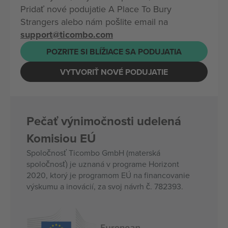
Pridať nové podujatie A Place To Bury
Strangers alebo nám pošlite email na
support@ticombo.com
POZRITE SI BLÍŽIACE SA PODUJATIA
VYTVORIŤ NOVÉ PODUJATIE
Pečať výnimočnosti udelená
Komisiou EÚ
Spoločnosť Ticombo GmbH (materská
spoločnosť) je uznaná v programe Horizont
2020, ktorý je programom EÚ na financovanie
výskumu a inovácií, za svoj návrh č. 782393.