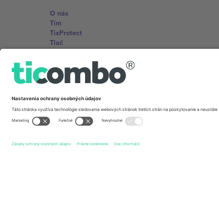
O nás
Tím
TixProtect
Tlač
Zmluvné podmienky
Partnerský program
Kancelárie Ticombo
Germany
Unter den Linden 24, 10117 Berlin, Germany
United States
131 Continental Dr, Suite 305, Newark, Delaware 19713, 