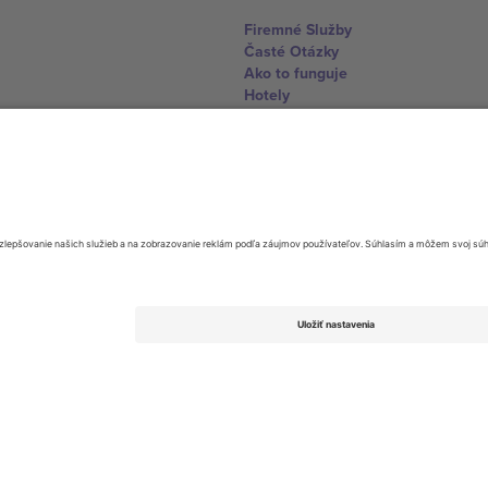
Firemné Služby
Časté Otázky
Ako to funguje
Hotely
Centrum Majstrovstiev sveta
Kontaktujte nás
United Kingdom
167 City Road, London, Greater L
Switzerland
United States
Dorfstrasse 52a, 6390 Engelberg, 