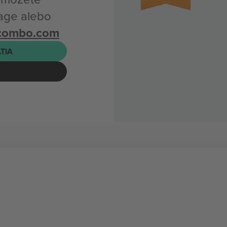
age alebo
icombo.com
ATIA