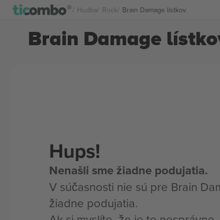
Hudba
Rock
Brain Damage lístkov
Brain Damage lístko
Hups!
Nenašli sme žiadne podujatia.
V súčasnosti nie sú pre Brain D
žiadne podujatia.
Ak si myslíte, že je to nesprávne