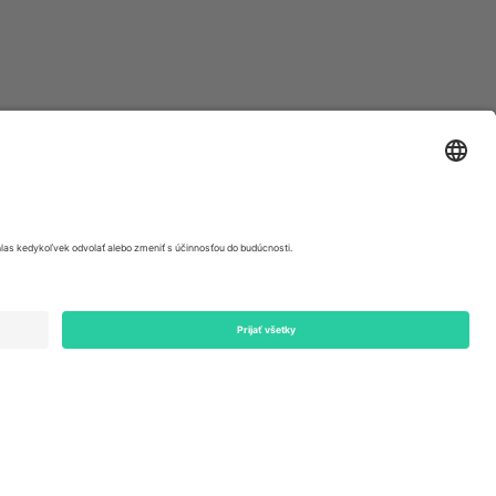
ondon, EC1V 1AW, United Kingdom
Switzerland