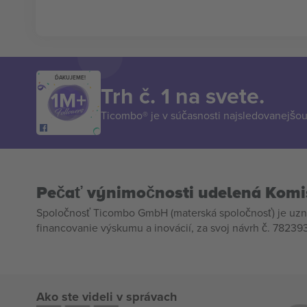
ĎAKUJEME!
Trh č. 1 na svete.
Ticombo® je v súčasnosti najsledovanejšou 
Pečať výnimočnosti udelená Komi
Spoločnosť Ticombo GmbH (materská spoločnosť) je uzn
financovanie výskumu a inovácií, za svoj návrh č. 782393
Ako ste videli v správach