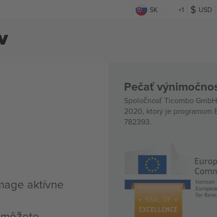
SK
+1
USD
v
Pečať výnimočnos
Spoločnosť Ticombo GmbH (
2020, ktorý je programom E
782393.
amage aktívne
, môžete