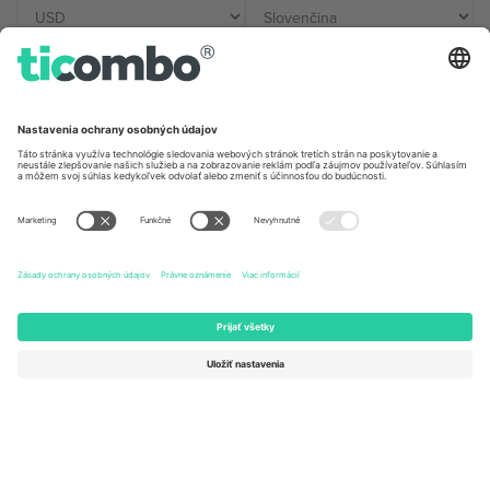
Kancelárie Ticombo
Germany
United Kingdom
Unter den Linden 24, 10117
167 City Road, London, Greater
Berlin, Germany
London, EC1V 1AW, United
Kingdom
United States
Switzerland
131 Continental Dr, Suite 305,
Dorfstrasse 52a, 6390
Newark, Delaware 19713, United
Engelberg, Switzerland
States
Bulgaria
United Arab Emirates
Regus Sofia City West, bul
UAE Dubai Silicon Oasis, DDP
Totleben 53-55, 1606 Sofia,
Building A1, Office 302, Dubai,
Bulgaria
United Arab Emirates