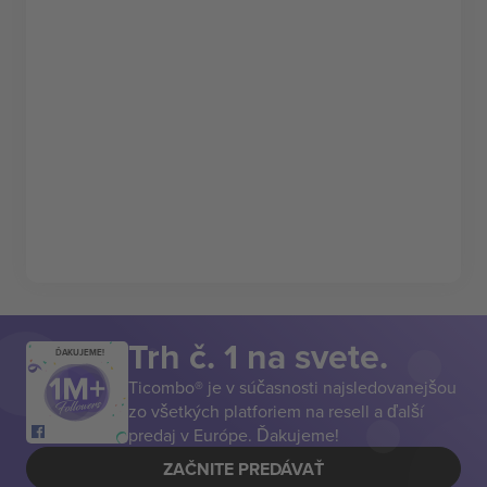
Trh č. 1 na svete.
ĎAKUJEME!
Ticombo® je v súčasnosti najsledovanejšou
zo všetkých platforiem na resell a ďalší
predaj v Európe. Ďakujeme!
ZAČNITE PREDÁVAŤ