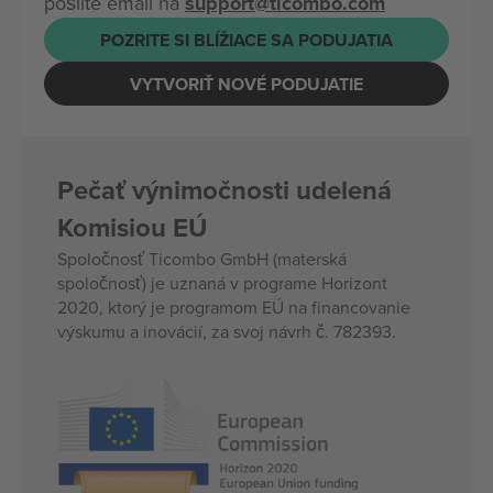
pošlite email na
support@ticombo.com
POZRITE SI BLÍŽIACE SA PODUJATIA
VYTVORIŤ NOVÉ PODUJATIE
Pečať výnimočnosti udelená
Komisiou EÚ
Spoločnosť Ticombo GmbH (materská
spoločnosť) je uznaná v programe Horizont
2020, ktorý je programom EÚ na financovanie
výskumu a inovácií, za svoj návrh č. 782393.