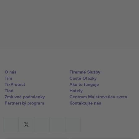
O nás
Firemné Služby
Tím
Časté Otázky
TixProtect
Ako to funguje
Tlač
Hotely
Zmluvné podmienky
Centrum Majstrovstiev sveta
Partnerský program
Kontaktujte nás