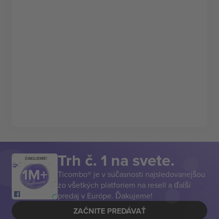
Trh č. 1 na svete.
ĎAKUJEME!
Ticombo® je v súčasnosti najsledovanejšou
zo všetkých platforiem na resell a ďalší
predaj v Európe. Ďakujeme!
ZAČNITE PREDÁVAŤ