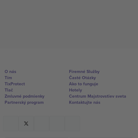
O nás
Firemné Služby
Tím
Časté Otázky
TixProtect
Ako to funguje
Tlač
Hotely
Zmluvné podmienky
Centrum Majstrovstiev sveta
Partnerský program
Kontaktujte nás