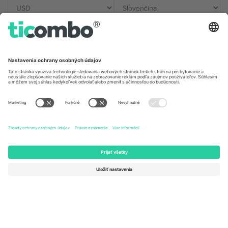
Kancelárie Ticombo
Germany
United Kingdom
Unter den Linden 24, 10117
167 City Road, London, Greater
Berlin, Germany
London, EC1V 1AW, United
Kingdom
United States
Switzerland
131 Continental Dr, Suite 305,
Dorfstrasse 52a, 6390
Newark, Delaware 19713, United
Engelberg, Switzerland
States
Bulgaria
United Arab Emirates
Regus Sofia City West, bul
UAE Dubai Silicon Oasis, DDP
Totleben 53-55, 1606 Sofia,
Building A1, Office 302, Dubai,
Bulgaria
United Arab Emirates