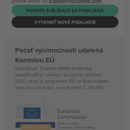
pošlite email na
support@ticombo.com
POZRITE SI BLÍŽIACE SA PODUJATIA
VYTVORIŤ NOVÉ PODUJATIE
Pečať výnimočnosti udelená
Komisiou EÚ
Spoločnosť Ticombo GmbH (materská
spoločnosť) je uznaná v programe Horizont
2020, ktorý je programom EÚ na financovanie
výskumu a inovácií, za svoj návrh č. 782393.