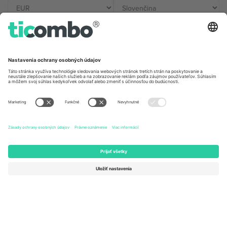
Kancelárie Ticombo
Germany
United Kingdom
Unter den Linden 24, 10117
167 City Road, London, Greater
Berlin, Germany
London, EC1V 1AW, United
Kingdom
United States
Switzerland
131 Continental Dr, Suite 305,
Dorfstrasse 52a, 6390
Newark, Delaware 19713, United
Engelberg, Switzerland
States
Bulgaria
United Arab Emirates
Regus Sofia City West, bul
UAE Dubai Silicon Oasis, DDP
Totleben 53-55, 1606 Sofia,
Building A1, Office 302, Dubai,
Bulgaria
United Arab Emirates