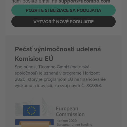
nám pošlite email na
support@ticombo.com
POZRITE SI BLÍŽIACE SA PODUJATIA
VYTVORIŤ NOVÉ PODUJATIE
Pečať výnimočnosti udelená
Komisiou EÚ
Spoločnosť Ticombo GmbH (materská
spoločnosť) je uznaná v programe Horizont
2020, ktorý je programom EÚ na financovanie
výskumu a inovácií, za svoj návrh č. 782393.