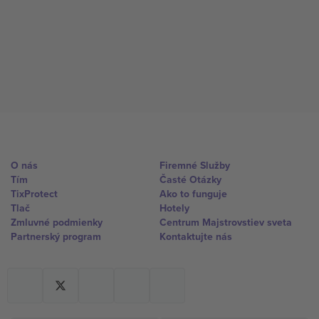
O nás
Firemné Služby
Tím
Časté Otázky
TixProtect
Ako to funguje
Tlač
Hotely
Zmluvné podmienky
Centrum Majstrovstiev sveta
Partnerský program
Kontaktujte nás