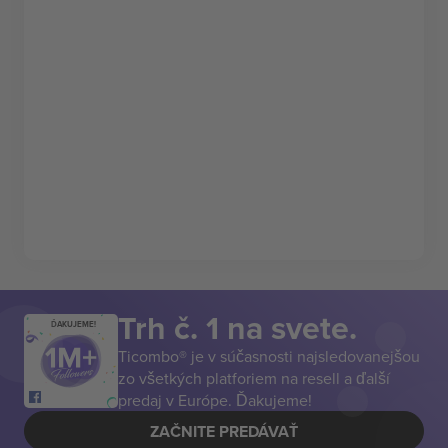
Trh č. 1 na svete.
ĎAKUJEME!
Ticombo® je v súčasnosti najsledovanejšou
zo všetkých platforiem na resell a ďalší
predaj v Európe. Ďakujeme!
ZAČNITE PREDÁVAŤ