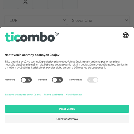
Kancelárie Ticombo
Germany
United Kingdom
Unter den Linden 24, 10117
167 City Road, London, Greater
Berlin, Germany
London, EC1V 1AW, United
Kingdom
United States
Switzerland
131 Continental Dr, Suite 305,
Dorfstrasse 52a, 6390
Newark, Delaware 19713, United
Engelberg, Switzerland
States
Bulgaria
United Arab Emirates
Regus Sofia City West, bul
UAE Dubai Silicon Oasis, DDP