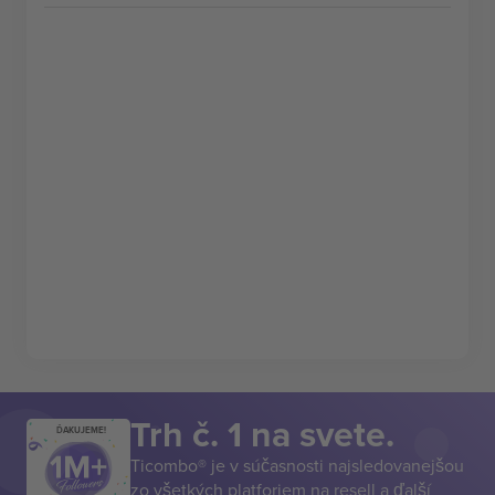
Trh č. 1 na svete.
ĎAKUJEME!
Ticombo® je v súčasnosti najsledovanejšou
zo všetkých platforiem na resell a ďalší