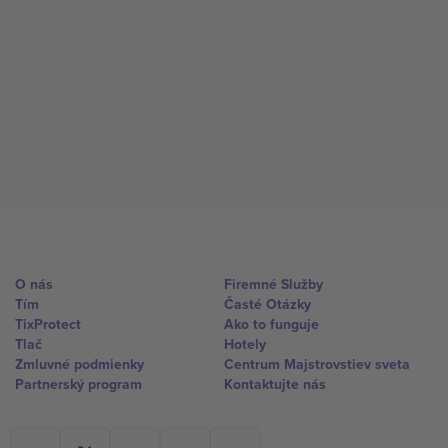
O nás
Firemné Služby
Tím
Časté Otázky
TixProtect
Ako to funguje
Tlač
Hotely
Zmluvné podmienky
Centrum Majstrovstiev sveta
Partnerský program
Kontaktujte nás