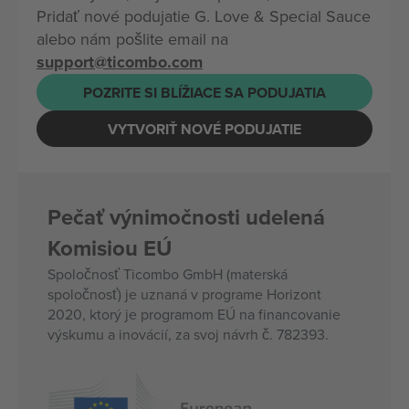
Pridať nové podujatie G. Love & Special Sauce
alebo nám pošlite email na
support@ticombo.com
POZRITE SI BLÍŽIACE SA PODUJATIA
VYTVORIŤ NOVÉ PODUJATIE
Pečať výnimočnosti udelená
Komisiou EÚ
Spoločnosť Ticombo GmbH (materská
spoločnosť) je uznaná v programe Horizont
2020, ktorý je programom EÚ na financovanie
výskumu a inovácií, za svoj návrh č. 782393.