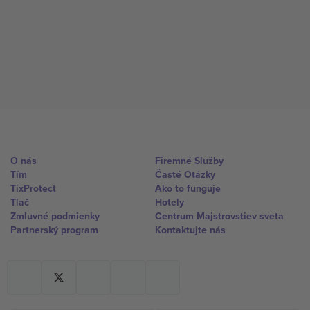
O nás
Firemné Služby
Tím
Časté Otázky
TixProtect
Ako to funguje
Tlač
Hotely
Zmluvné podmienky
Centrum Majstrovstiev sveta
Partnerský program
Kontaktujte nás