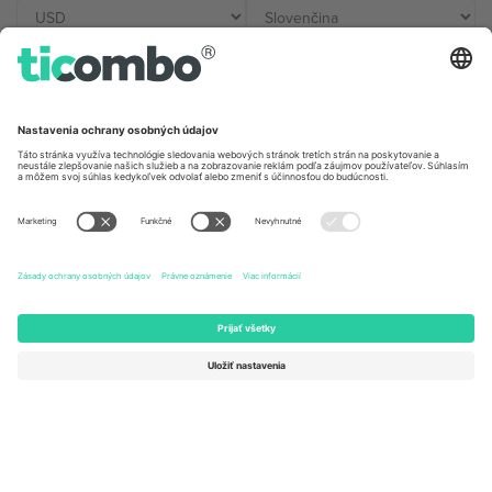
Kancelárie Ticombo
Germany
United Kingdom
Unter den Linden 24, 10117
167 City Road, London, Greater
Berlin, Germany
London, EC1V 1AW, United
Kingdom
United States
Switzerland
131 Continental Dr, Suite 305,
Dorfstrasse 52a, 6390
Newark, Delaware 19713, United
Engelberg, Switzerland
States
Bulgaria
United Arab Emirates
Regus Sofia City West, bul
UAE Dubai Silicon Oasis, DDP
Totleben 53-55, 1606 Sofia,
Building A1, Office 302, Dubai,
Bulgaria
United Arab Emirates