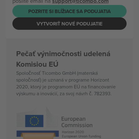
pošlite email na
support@ticombo.com
POZRITE SI BLÍŽIACE SA PODUJATIA
VYTVORIŤ NOVÉ PODUJATIE
Pečať výnimočnosti udelená
Komisiou EÚ
Spoločnosť Ticombo GmbH (materská
spoločnosť) je uznaná v programe Horizont
2020, ktorý je programom EÚ na financovanie
výskumu a inovácií, za svoj návrh č. 782393.