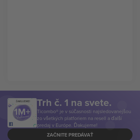
Trh č. 1 na svete.
ĎAKUJEME!
Ticombo® je v súčasnosti najsledovanejšou
zo všetkých platforiem na resell a ďalší
predaj v Európe. Ďakujeme!
ZAČNITE PREDÁVAŤ