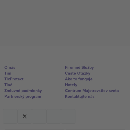
O nás
Firemné Služby
Tím
Časté Otázky
TixProtect
Ako to funguje
Tlač
Hotely
Zmluvné podmienky
Centrum Majstrovstiev sveta
Partnerský program
Kontaktujte nás