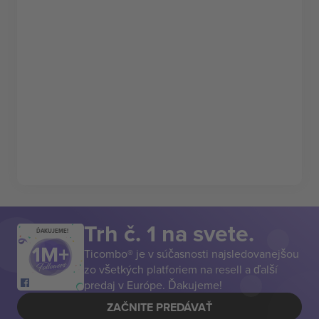
Trh č. 1 na svete.
ĎAKUJEME!
Ticombo® je v súčasnosti najsledovanejšou
zo všetkých platforiem na resell a ďalší
predaj v Európe. Ďakujeme!
ZAČNITE PREDÁVAŤ