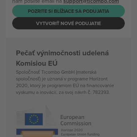
nám pošlite email na
support@ticombo.com
POZRITE SI BLÍŽIACE SA PODUJATIA
VYTVORIŤ NOVÉ PODUJATIE
Pečať výnimočnosti udelená
Komisiou EÚ
Spoločnosť Ticombo GmbH (materská
spoločnosť) je uznaná v programe Horizont
2020, ktorý je programom EÚ na financovanie
výskumu a inovácií, za svoj návrh č. 782393.