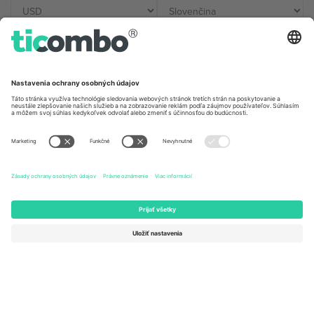
Kancelárie Ticombo
Germany
United Kingdom
Unter den Linden 24, 10117
167 City Road, London, Greater
Berlin, Germany
London, EC1V 1AW, United
Kingdom
United States
Switzerland
131 Continental Dr, Suite 305,
Dorfstrasse 52a, 6390
Newark, Delaware 19713, United
Engelberg, Switzerland
States
Bulgaria
United Arab Emirates
Regus Sofia City West, bul
UAE Dubai Silicon Oasis, DDP
Totleben 53-55, 1606 Sofia,
Building A1, Office 302, Dubai,
Bulgaria
United Arab Emirates