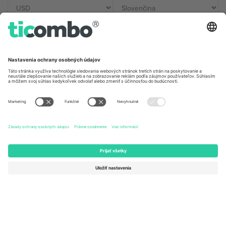
Kancelárie Ticombo
Germany
United Kingdom
Unter den Linden 24, 10117
167 City Road, London, Greater
Berlin, Germany
London, EC1V 1AW, United
Kingdom
United States
Switzerland
131 Continental Dr, Suite 305,
Dorfstrasse 52a, 6390
Newark, Delaware 19713, United
Engelberg, Switzerland
States
Bulgaria
United Arab Emirates
Regus Sofia City West, bul
UAE Dubai Silicon Oasis, DDP
Totleben 53-55, 1606 Sofia,
Building A1, Office 302, Dubai,
Bulgaria
United Arab Emirates