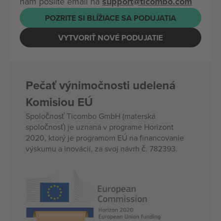
nám pošlite email na
support@ticombo.com
POZRITE SI BLÍŽIACE SA PODUJATIA
VYTVORIŤ NOVÉ PODUJATIE
Pečať výnimočnosti udelená
Komisiou EÚ
Spoločnosť Ticombo GmbH (materská
spoločnosť) je uznaná v programe Horizont
2020, ktorý je programom EÚ na financovanie
výskumu a inovácií, za svoj návrh č. 782393.