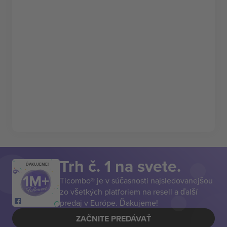
Trh č. 1 na svete.
ĎAKUJEME!
Ticombo® je v súčasnosti najsledovanejšou
zo všetkých platforiem na resell a ďalší
predaj v Európe. Ďakujeme!
ZAČNITE PREDÁVAŤ