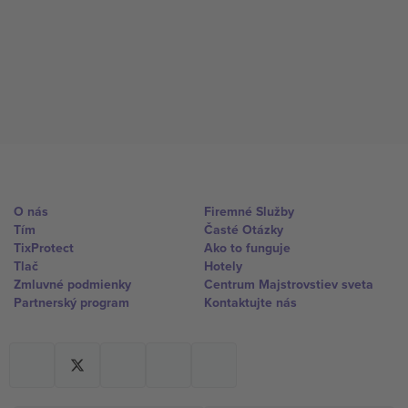
O nás
Firemné Služby
Tím
Časté Otázky
TixProtect
Ako to funguje
Tlač
Hotely
Zmluvné podmienky
Centrum Majstrovstiev sveta
Partnerský program
Kontaktujte nás