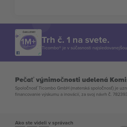
ĎAKUJEME!
Trh č. 1 na svete.
Ticombo® je v súčasnosti najsledovanejšou 
Pečať výnimočnosti udelená Komi
Spoločnosť Ticombo GmbH (materská spoločnosť) je uzn
financovanie výskumu a inovácií, za svoj návrh č. 782393
Ako ste videli v správach