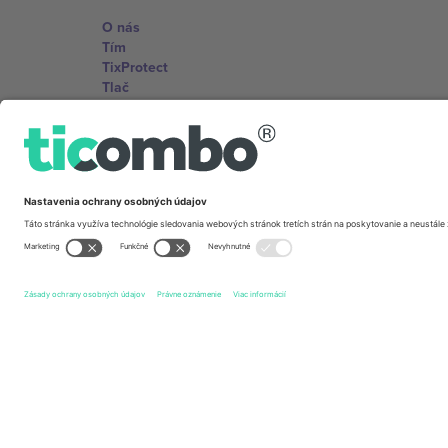
O nás
Tím
TixProtect
Tlač
Zmluvné podmienky
Partnerský program
Kancelárie Ticombo
Germany
Unter den Linden 24, 10117 Berlin, Germany
United States
131 Continental Dr, Suite 305, Newark, Delaware 19713, 