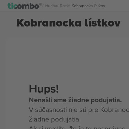
Hudba
Rock
Kobranocka lístkov
Kobranocka lístkov
Hups!
Nenašli sme žiadne podujatia.
V súčasnosti nie sú pre Kobranoc
žiadne podujatia.
Ak si myslíte, že je to nesprávne