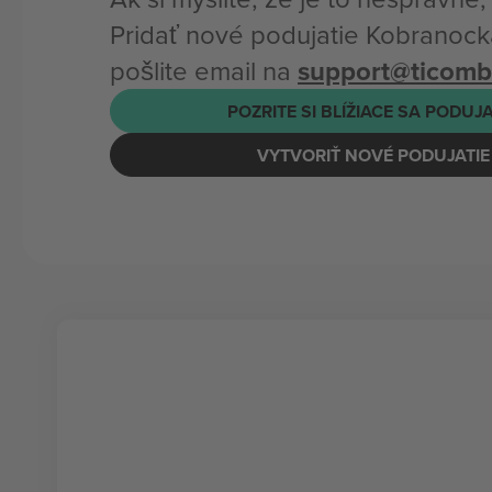
Pridať nové podujatie Kobranoc
pošlite email na
support@ticom
POZRITE SI BLÍŽIACE SA PODUJ
VYTVORIŤ NOVÉ PODUJATIE