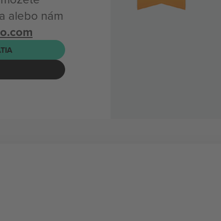
ka alebo nám
bo.com
ATIA