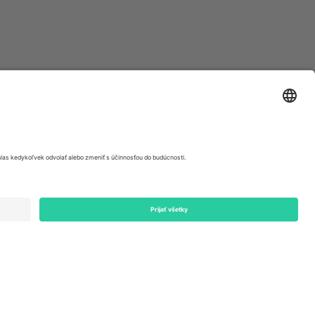
ondon, EC1V 1AW, United Kingdom
Switzerland