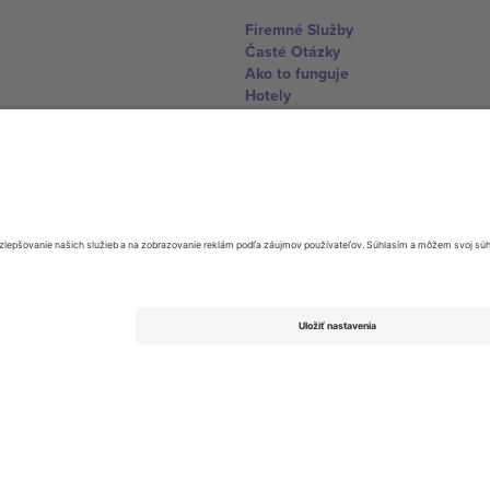
Firemné Služby
Časté Otázky
Ako to funguje
Hotely
Centrum Majstrovstiev sveta
Kontaktujte nás
United Kingdom
167 City Road, London, Greater L
Switzerland
United States
Dorfstrasse 52a, 6390 Engelberg, 