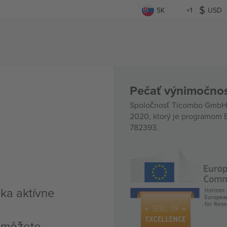
SK
+1
USD
Pečať výnimočnos
Spoločnosť Ticombo GmbH (
2020, ktorý je programom E
782393.
ka aktívne
, môžete