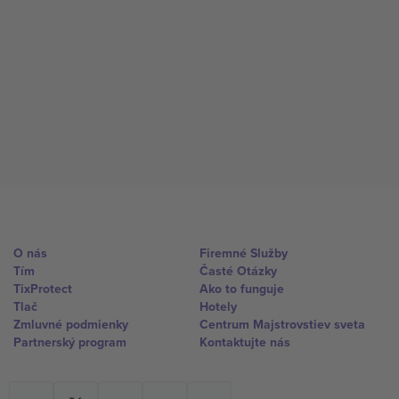
O nás
Firemné Služby
Tím
Časté Otázky
TixProtect
Ako to funguje
Tlač
Hotely
Zmluvné podmienky
Centrum Majstrovstiev sveta
Partnerský program
Kontaktujte nás