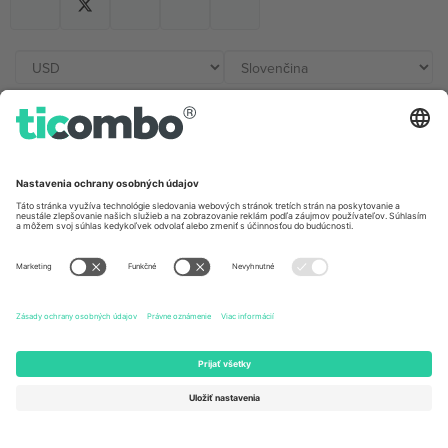
Kancelárie Ticombo
Germany
United Kingdom
Unter den Linden 24, 10117
167 City Road, London, Greater
Berlin, Germany
London, EC1V 1AW, United
Kingdom
United States
Switzerland
131 Continental Dr, Suite 305,
Dorfstrasse 52a, 6390
Newark, Delaware 19713, United
Engelberg, Switzerland
States
Bulgaria
United Arab Emirates
Regus Sofia City West, bul
UAE Dubai Silicon Oasis, DDP