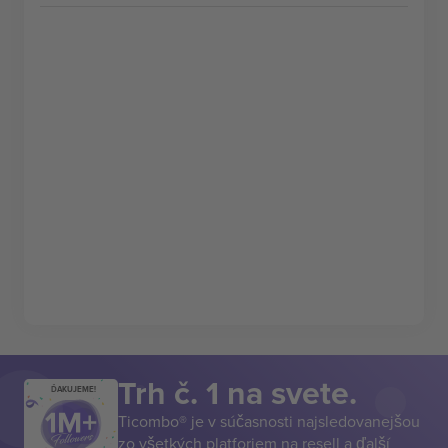
Trh č. 1 na svete.
ĎAKUJEME!
Ticombo® je v súčasnosti najsledovanejšou
zo všetkých platforiem na resell a ďalší