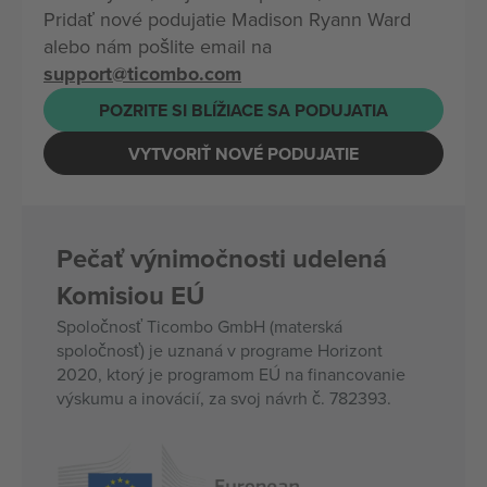
Pridať nové podujatie Madison Ryann Ward
alebo nám pošlite email na
support@ticombo.com
POZRITE SI BLÍŽIACE SA PODUJATIA
VYTVORIŤ NOVÉ PODUJATIE
Pečať výnimočnosti udelená
Komisiou EÚ
Spoločnosť Ticombo GmbH (materská
spoločnosť) je uznaná v programe Horizont
2020, ktorý je programom EÚ na financovanie
výskumu a inovácií, za svoj návrh č. 782393.