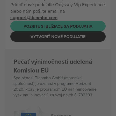
Pridať nové podujatie Odyssey Vip Experience
alebo nám pošlite email na
support@ticombo.com
POZRITE SI BLÍŽIACE SA PODUJATIA
VYTVORIŤ NOVÉ PODUJATIE
Pečať výnimočnosti udelená
Komisiou EÚ
Spoločnosť Ticombo GmbH (materská
spoločnosť) je uznaná v programe Horizont
2020, ktorý je programom EÚ na financovanie
výskumu a inovácií, za svoj návrh č. 782393.