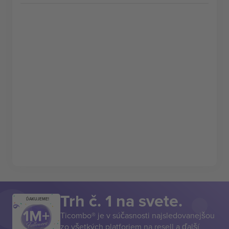
Trh č. 1 na svete.
ĎAKUJEME!
Ticombo® je v súčasnosti najsledovanejšou
zo všetkých platforiem na resell a ďalší