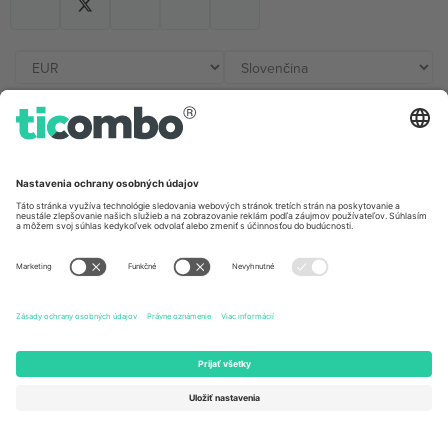
Kancelárie Ticombo
Germany
United Kingdom
Unter den Linden 24, 10117
167 City Road, London, Greater
Berlin, Germany
London, EC1V 1AW, United
Kingdom
United States
Switzerland
131 Continental Dr, Suite 305,
Dorfstrasse 52a, 6390
Newark, Delaware 19713, United
Engelberg, Switzerland
States
Bulgaria
United Arab Emirates
Regus Sofia City West, bul
UAE Dubai Silicon Oasis, DDP