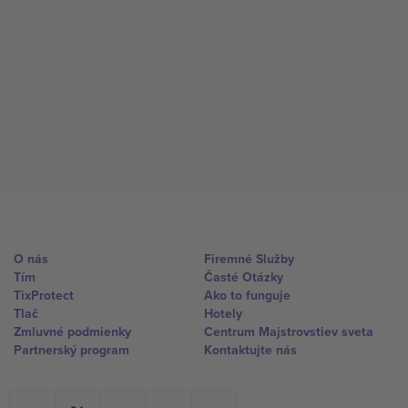
O nás
Firemné Služby
Tím
Časté Otázky
TixProtect
Ako to funguje
Tlač
Hotely
Zmluvné podmienky
Centrum Majstrovstiev sveta
Partnerský program
Kontaktujte nás