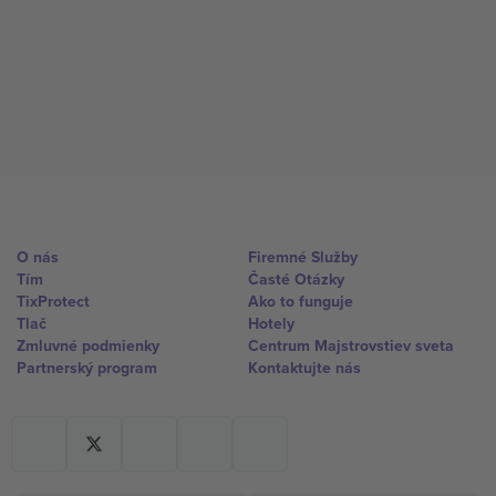
O nás
Firemné Služby
Tím
Časté Otázky
TixProtect
Ako to funguje
Tlač
Hotely
Zmluvné podmienky
Centrum Majstrovstiev sveta
Partnerský program
Kontaktujte nás