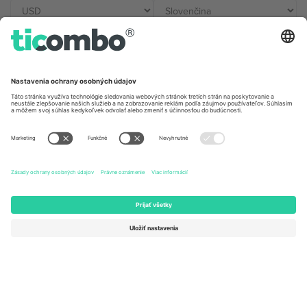
Kancelárie Ticombo
Germany
United Kingdom
Unter den Linden 24, 10117
167 City Road, London, Greater
Berlin, Germany
London, EC1V 1AW, United
Kingdom
United States
Switzerland
131 Continental Dr, Suite 305,
Dorfstrasse 52a, 6390
Newark, Delaware 19713, United
Engelberg, Switzerland
States
Bulgaria
United Arab Emirates
Regus Sofia City West, bul
UAE Dubai Silicon Oasis, DDP
Totleben 53-55, 1606 Sofia,
Building A1, Office 302, Dubai,
Bulgaria
United Arab Emirates