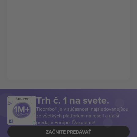
Trh č. 1 na svete.
ĎAKUJEME!
Ticombo® je v súčasnosti najsledovanejšou
zo všetkých platforiem na resell a ďalší
predaj v Európe. Ďakujeme!
ZAČNITE PREDÁVAŤ