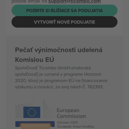
pošlite email na
support@ticombo.com
POZRITE SI BLÍŽIACE SA PODUJATIA
VYTVORIŤ NOVÉ PODUJATIE
Pečať výnimočnosti udelená
Komisiou EÚ
Spoločnosť Ticombo GmbH (materská
spoločnosť) je uznaná v programe Horizont
2020, ktorý je programom EÚ na financovanie
výskumu a inovácií, za svoj návrh č. 782393.