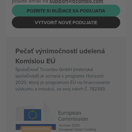
pošlite email na
support@ticombo.com
POZRITE SI BLÍŽIACE SA PODUJATIA
VYTVORIŤ NOVÉ PODUJATIE
Pečať výnimočnosti udelená
Komisiou EÚ
Spoločnosť Ticombo GmbH (materská
spoločnosť) je uznaná v programe Horizont
2020, ktorý je programom EÚ na financovanie
výskumu a inovácií, za svoj návrh č. 782393.