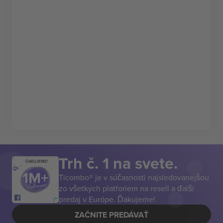
Trh č. 1 na svete.
ĎAKUJEME!
Ticombo® je v súčasnosti najsledovanejšou
zo všetkých platforiem na resell a ďalší
predaj v Európe. Ďakujeme!
ZAČNITE PREDÁVAŤ