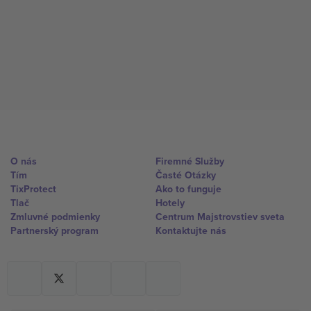
O nás
Firemné Služby
Tím
Časté Otázky
TixProtect
Ako to funguje
Tlač
Hotely
Zmluvné podmienky
Centrum Majstrovstiev sveta
Partnerský program
Kontaktujte nás