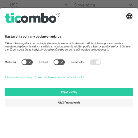
Kancelárie Ticombo
Germany
United Kingdom
Unter den Linden 24, 10117
167 City Road, London, Greater
Berlin, Germany
London, EC1V 1AW, United
Kingdom
United States
Switzerland
131 Continental Dr, Suite 305,
Dorfstrasse 52a, 6390
Newark, Delaware 19713, United
Engelberg, Switzerland
States
Bulgaria
United Arab Emirates
Regus Sofia City West, bul
UAE Dubai Silicon Oasis, DDP
Totleben 53-55, 1606 Sofia,
Building A1, Office 302, Dubai,
Bulgaria
United Arab Emirates