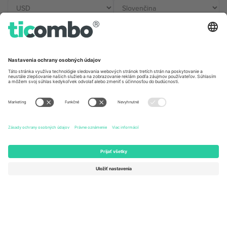
Kancelárie Ticombo
Germany
United Kingdom
Unter den Linden 24, 10117
167 City Road, London, Greater
Berlin, Germany
London, EC1V 1AW, United
Kingdom
United States
Switzerland
131 Continental Dr, Suite 305,
Dorfstrasse 52a, 6390
Newark, Delaware 19713, United
Engelberg, Switzerland
States
Bulgaria
United Arab Emirates
Regus Sofia City West, bul
UAE Dubai Silicon Oasis, DDP
Totleben 53-55, 1606 Sofia,
Building A1, Office 302, Dubai,
Bulgaria
United Arab Emirates