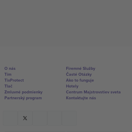
O nás
Firemné Služby
Tím
Časté Otázky
TixProtect
Ako to funguje
Tlač
Hotely
Zmluvné podmienky
Centrum Majstrovstiev sveta
Partnerský program
Kontaktujte nás