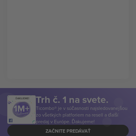
Trh č. 1 na svete.
ĎAKUJEME!
Ticombo® je v súčasnosti najsledovanejšou
zo všetkých platforiem na resell a ďalší
predaj v Európe. Ďakujeme!
ZAČNITE PREDÁVAŤ