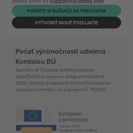
pošlite email na
support@ticombo.com
POZRITE SI BLÍŽIACE SA PODUJATIA
VYTVORIŤ NOVÉ PODUJATIE
Pečať výnimočnosti udelená
Komisiou EÚ
Spoločnosť Ticombo GmbH (materská
spoločnosť) je uznaná v programe Horizont
2020, ktorý je programom EÚ na financovanie
výskumu a inovácií, za svoj návrh č. 782393.