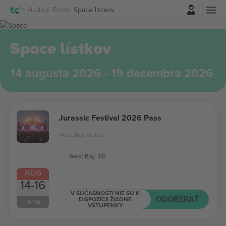
Prihlásenie
Hudba
Rock
Space lístkov
Space lístkov
14 augusta 2026 - 19 decembra 2026
Jurassic Festival 2026 Pass
West Bay Fields
West Bay, GB
AUG
14-16
V SÚČASNOSTI NIE SÚ K
ODOBERAŤ
DISPOZÍCII ŽIADNE
PI-NE
VSTUPENKY