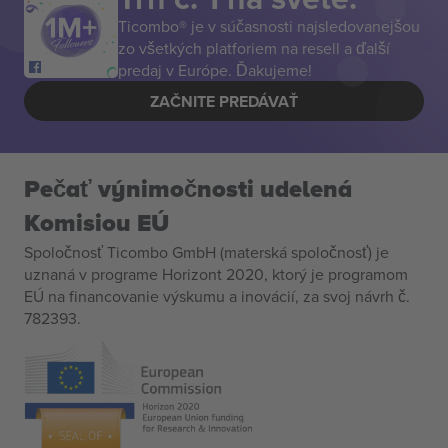
Ticombo® je v súčasnosti najsledovanejšou
zo všetkých platforiem na resell a ďalší
predaj v Európe. Ďakujeme!
ZAČNITE PREDÁVAŤ
Pečať výnimočnosti udelená
Komisiou EÚ
Spoločnosť Ticombo GmbH (materská spoločnosť) je
uznaná v programe Horizont 2020, ktorý je programom
EÚ na financovanie výskumu a inovácií, za svoj návrh č.
782393.