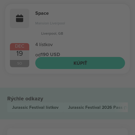
Space
Mansion Liverpool
Liverpool, GB
4 lístkov
DEC
19
190 USD
od
KÚPIŤ
SO
Rýchle odkazy
Jurassic Festival
lístkov
Jurassic Festival 2026 Pass
(14 a