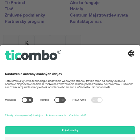
TixProtect
Ako to funguje
Tlač
Hotely
Zmluvné podmienky
Centrum Majstrovstiev sveta
Partnerský program
Kontaktujte nás
Kancelárie Ticombo
Germany
United Kingdom
Unter den Linden 24, 10117
167 City Road, London, Greater
Berlin, Germany
London, EC1V 1AW, United
Kingdom
United States
Switzerland