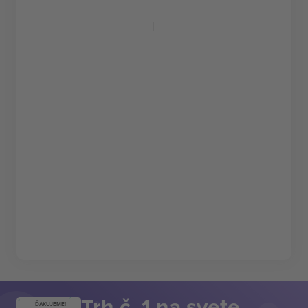
Trh č. 1 na svete.
ĎAKUJEME!