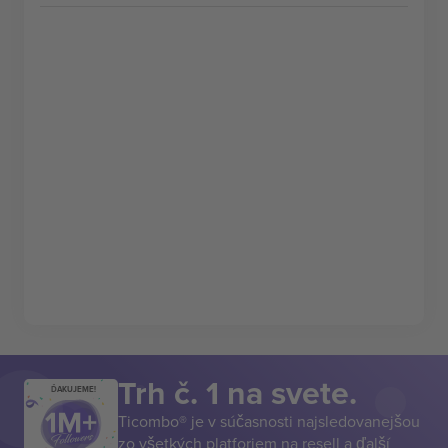
Trh č. 1 na svete.
ĎAKUJEME!
Ticombo® je v súčasnosti najsledovanejšou
zo všetkých platforiem na resell a ďalší