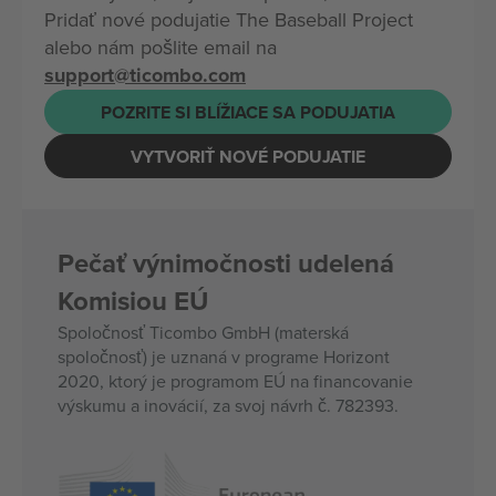
Pridať nové podujatie The Baseball Project
alebo nám pošlite email na
support@ticombo.com
POZRITE SI BLÍŽIACE SA PODUJATIA
VYTVORIŤ NOVÉ PODUJATIE
Pečať výnimočnosti udelená
Komisiou EÚ
Spoločnosť Ticombo GmbH (materská
spoločnosť) je uznaná v programe Horizont
2020, ktorý je programom EÚ na financovanie
výskumu a inovácií, za svoj návrh č. 782393.