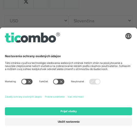
Kancelárie Ticombo
Germany
United Kingdom
Unter den Linden 24, 10117
167 City Road, London, Greater
Berlin, Germany
London, EC1V 1AW, United
Kingdom
United States
Switzerland
131 Continental Dr, Suite 305,
Dorfstrasse 52a, 6390
Newark, Delaware 19713, United
Engelberg, Switzerland
States
Bulgaria
United Arab Emirates
Regus Sofia City West, bul
UAE Dubai Silicon Oasis, DDP