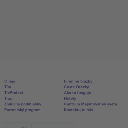
O nás
Firemné Služby
Tím
Časté Otázky
TixProtect
Ako to funguje
Tlač
Hotely
Zmluvné podmienky
Centrum Majstrovstiev sveta
Partnerský program
Kontaktujte nás