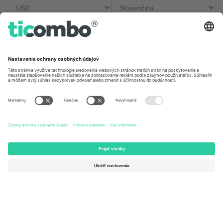
Kancelárie Ticombo
Germany
United Kingdom
Unter den Linden 24, 10117
167 City Road, London, Greater
Berlin, Germany
London, EC1V 1AW, United
Kingdom
United States
Switzerland
131 Continental Dr, Suite 305,
Dorfstrasse 52a, 6390
Newark, Delaware 19713, United
Engelberg, Switzerland
States
Bulgaria
United Arab Emirates
Regus Sofia City West, bul
UAE Dubai Silicon Oasis, DDP
Totleben 53-55, 1606 Sofia,
Building A1, Office 302, Dubai,
Bulgaria
United Arab Emirates