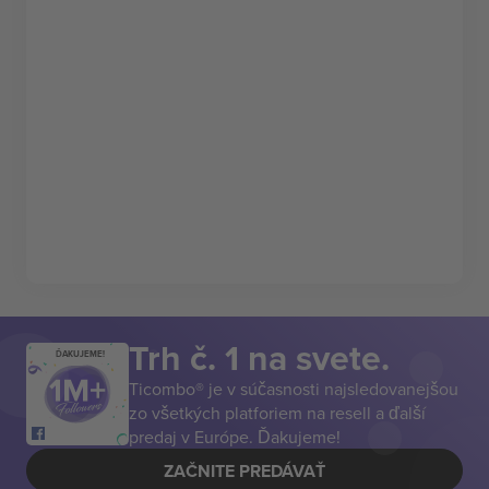
Trh č. 1 na svete.
ĎAKUJEME!
Ticombo® je v súčasnosti najsledovanejšou
zo všetkých platforiem na resell a ďalší
predaj v Európe. Ďakujeme!
ZAČNITE PREDÁVAŤ