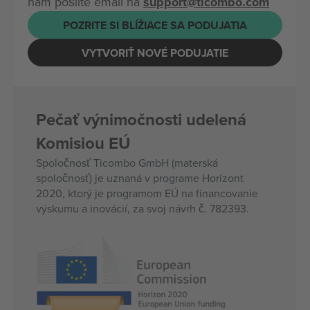
nám pošlite email na
support@ticombo.com
POZRITE SI BLÍŽIACE SA PODUJATIA
VYTVORIŤ NOVÉ PODUJATIE
Pečať výnimočnosti udelená
Komisiou EÚ
Spoločnosť Ticombo GmbH (materská
spoločnosť) je uznaná v programe Horizont
2020, ktorý je programom EÚ na financovanie
výskumu a inovácií, za svoj návrh č. 782393.