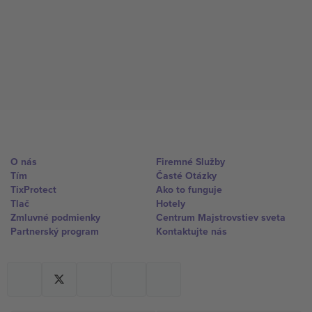
O nás
Firemné Služby
Tím
Časté Otázky
TixProtect
Ako to funguje
Tlač
Hotely
Zmluvné podmienky
Centrum Majstrovstiev sveta
Partnerský program
Kontaktujte nás