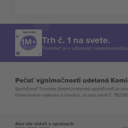
ĎAKUJEME!
Trh č. 1 na svete.
Ticombo® je v súčasnosti najsledovanejšou 
Pečať výnimočnosti udelená Komi
Spoločnosť Ticombo GmbH (materská spoločnosť) je uzn
financovanie výskumu a inovácií, za svoj návrh č. 782393
Ako ste videli v správach