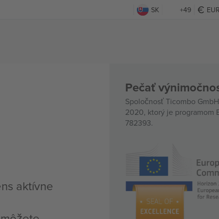
SK
+49
EU
Pečať výnimočnos
Spoločnosť Ticombo GmbH (
2020, ktorý je programom E
782393.
ens aktívne
, môžete