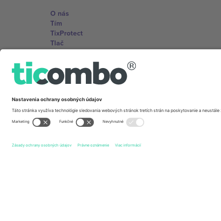
O nás
Tím
TixProtect
Tlač
Zmluvné podmienky
Partnerský program
Kancelárie Ticombo
Germany
Unter den Linden 24, 10117 Berlin, Germany
United States
131 Continental Dr, Suite 305, Newark, Delaware 19713, 