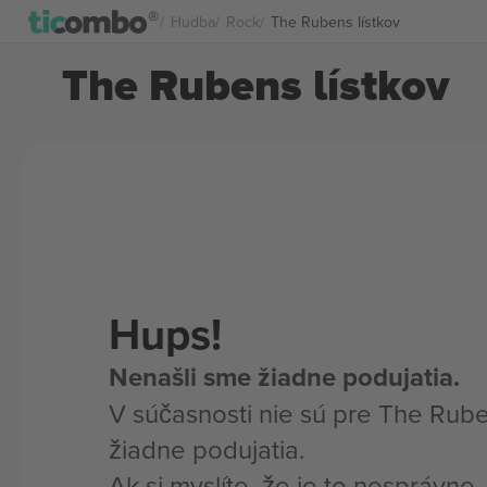
Hudba
Rock
The Rubens lístkov
The Rubens lístkov
Hups!
Nenašli sme žiadne podujatia.
V súčasnosti nie sú pre The Rub
žiadne podujatia.
Ak si myslíte, že je to nesprávne