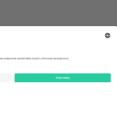
ondon, EC1V 1AW, United Kingdom
Switzerland