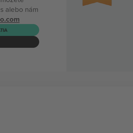
ns alebo nám
bo.com
ATIA