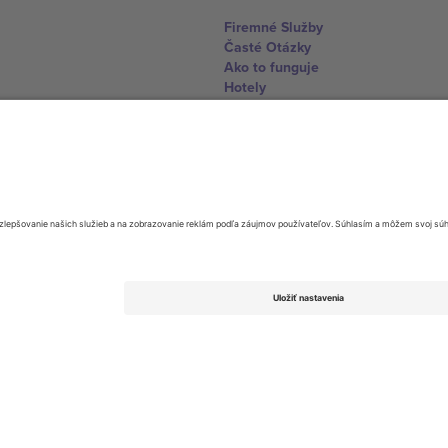
Firemné Služby
Časté Otázky
Ako to funguje
Hotely
Centrum Majstrovstiev sveta
Kontaktujte nás
United Kingdom
167 City Road, London, Greater L
Switzerland
United States
Dorfstrasse 52a, 6390 Engelberg, 