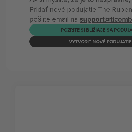
Pridať nové podujatie The Rube
pošlite email na
support@ticom
POZRITE SI BLÍŽIACE SA PODUJ
VYTVORIŤ NOVÉ PODUJATIE