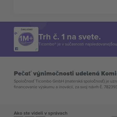
ĎAKUJEME!
Trh č. 1 na svete.
Ticombo® je v súčasnosti najsledovanejšou 
Pečať výnimočnosti udelená Komi
Spoločnosť Ticombo GmbH (materská spoločnosť) je uzn
financovanie výskumu a inovácií, za svoj návrh č. 782393
Ako ste videli v správach