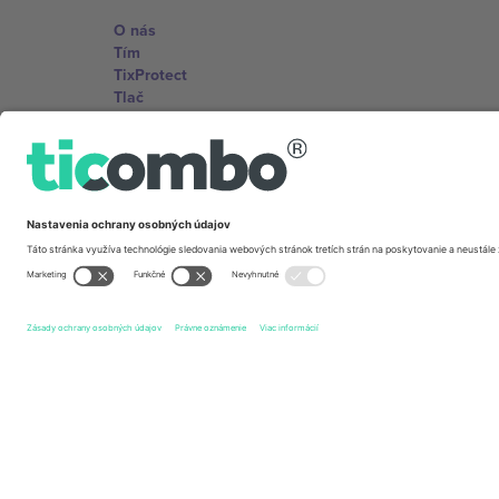
O nás
Tím
TixProtect
Tlač
Zmluvné podmienky
Partnerský program
Kancelárie Ticombo
Germany
Unter den Linden 24, 10117 Berlin, Germany
United States
131 Continental Dr, Suite 305, Newark, Delaware 19713, 