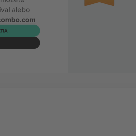
ival alebo
icombo.com
ATIA