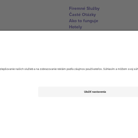
Firemné Služby
Časté Otázky
Ako to funguje
Hotely
Centrum Majstrovstiev sveta
Kontaktujte nás
United Kingdom
167 City Road, London, Greater L
Switzerland
United States
Dorfstrasse 52a, 6390 Engelberg, 