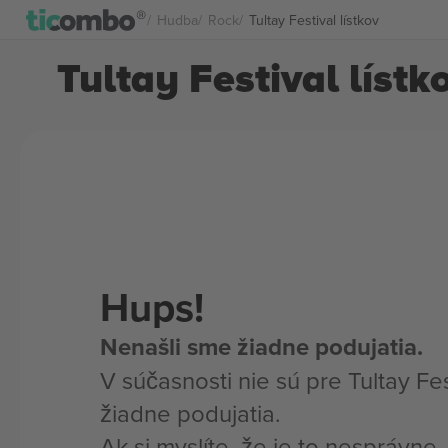
Hudba
Rock
Tultay Festival lístkov
Tultay Festival lístk
Hups!
Nenašli sme žiadne podujatia.
V súčasnosti nie sú pre Tultay Fes
žiadne podujatia.
Ak si myslíte, že je to nesprávne