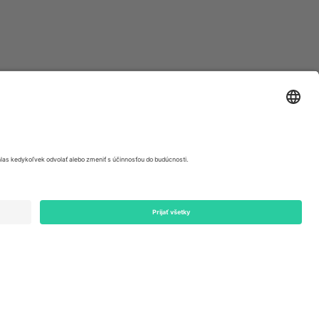
ondon, EC1V 1AW, United Kingdom
Switzerland