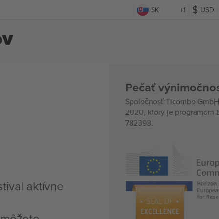
SK
+1
USD
ov
Pečať výnimočnos
Spoločnosť Ticombo GmbH (
2020, ktorý je programom E
782393.
tival aktívne
, môžete