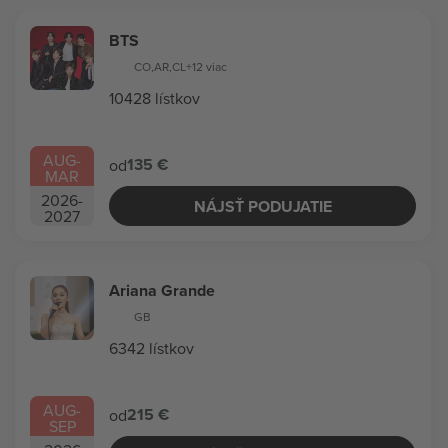
BTS
CO
,
AR
,
CL
+12 viac
10428 lístkov
AUG
-
135 €
od
MAR
2026
-
NÁJSŤ PODUJATIE
2027
Ariana Grande
GB
6342 lístkov
AUG
-
215 €
od
SEP