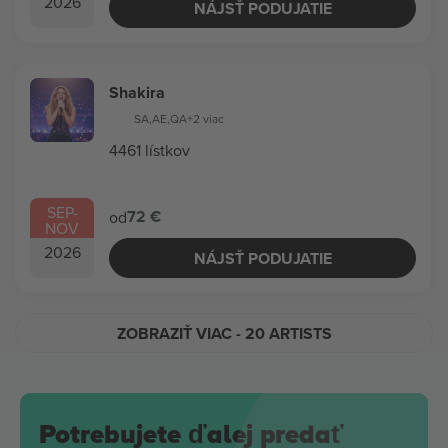
2026
NÁJSŤ PODUJATIE
Shakira
SA
,
AE
,
QA
+2 viac
4461 lístkov
SEP
-
72 €
od
NOV
2026
NÁJSŤ PODUJATIE
ZOBRAZIŤ VIAC
- 20 ARTISTS
Potrebujete ďalej predať