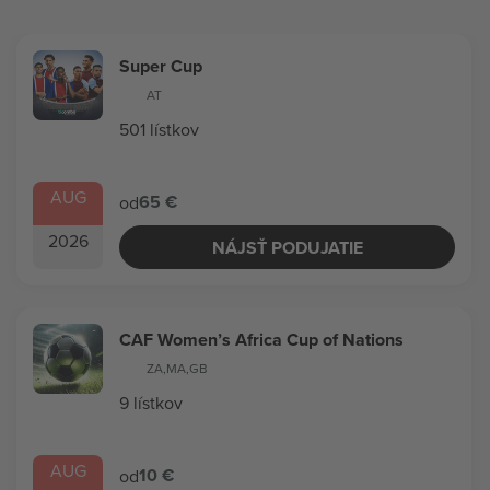
Super Cup
AT
501 lístkov
AUG
65 €
od
2026
NÁJSŤ PODUJATIE
CAF Women’s Africa Cup of Nations
ZA
,
MA
,
GB
9 lístkov
AUG
10 €
od