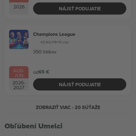
2026
NÁJSŤ PODUJATIE
Champions League
KZ
,
NO
,
FR
+10 viac
350 lístkov
AUG
-
65 €
od
JÚN
2026
-
NÁJSŤ PODUJATIE
2027
ZOBRAZIŤ VIAC
- 20 SÚŤAŽE
Obľúbení Umelci