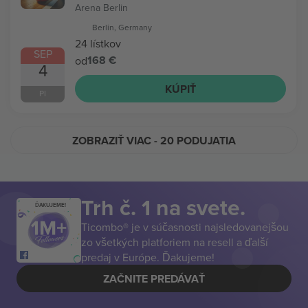
Arena Berlin
Berlin, Germany
24 lístkov
SEP
168 €
od
4
KÚPIŤ
PI
ZOBRAZIŤ VIAC
- 20 PODUJATIA
Trh č. 1 na svete.
ĎAKUJEME!
Ticombo® je v súčasnosti najsledovanejšou
zo všetkých platforiem na resell a ďalší
predaj v Európe. Ďakujeme!
ZAČNITE PREDÁVAŤ