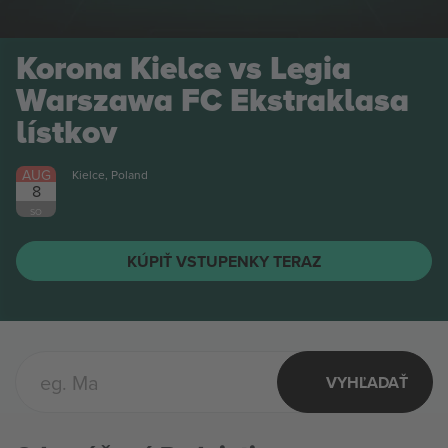
Stal Mielec vs Stal
Rzeszów 1 Liga
lístkov
AUG
Mielec, Poland
8
SO
KÚPIŤ VSTUPENKY TERAZ
VYHĽADAŤ