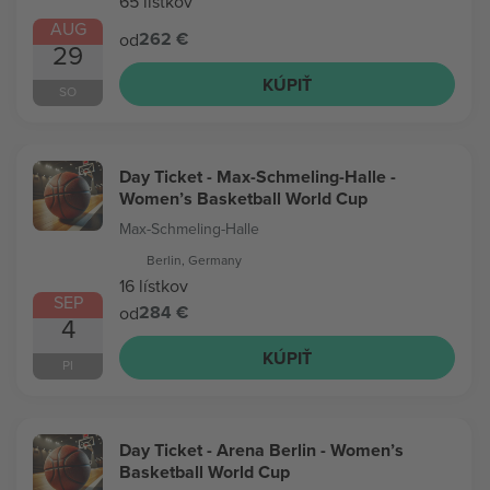
65 lístkov
AUG
262 €
od
29
KÚPIŤ
SO
Day Ticket - Max-Schmeling-Halle -
Women’s Basketball World Cup
Max-Schmeling-Halle
Berlin, Germany
16 lístkov
SEP
284 €
od
4
KÚPIŤ
PI
Day Ticket - Arena Berlin - Women’s
Basketball World Cup