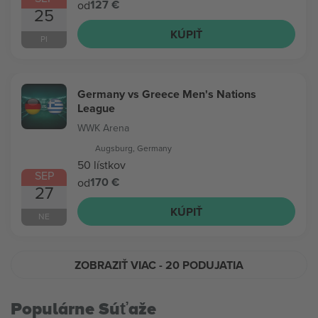
127 €
od
25
KÚPIŤ
PI
Germany vs Greece Men's Nations
League
WWK Arena
Augsburg, Germany
50 lístkov
SEP
170 €
od
27
KÚPIŤ
NE
ZOBRAZIŤ VIAC
- 20 PODUJATIA
Populárne Súťaže