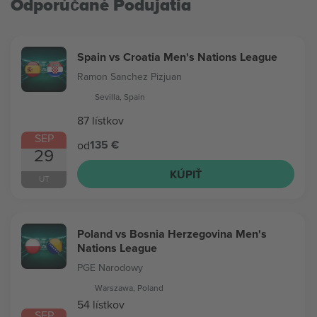
Odporúčané Podujatia
Spain vs Croatia Men's Nations League
Ramon Sanchez Pizjuan
Sevilla, Spain
87 lístkov
SEP
135 €
od
29
KÚPIŤ
UT
Poland vs Bosnia Herzegovina Men's
Nations League
PGE Narodowy
Warszawa, Poland
54 lístkov
SEP