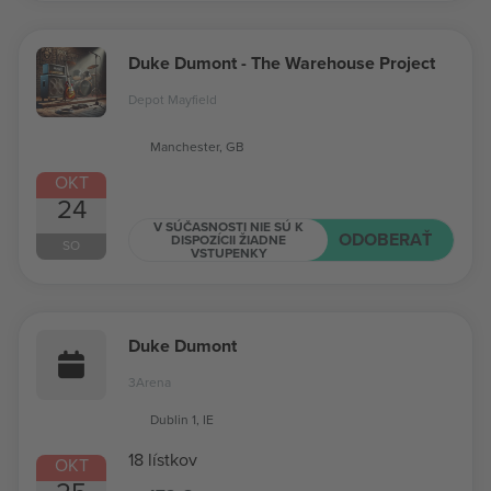
Duke Dumont - The Warehouse Project
Depot Mayfield
Manchester, GB
OKT
24
V SÚČASNOSTI NIE SÚ K
ODOBERAŤ
DISPOZÍCII ŽIADNE
SO
VSTUPENKY
Duke Dumont
3Arena
Dublin 1, IE
18 lístkov
OKT