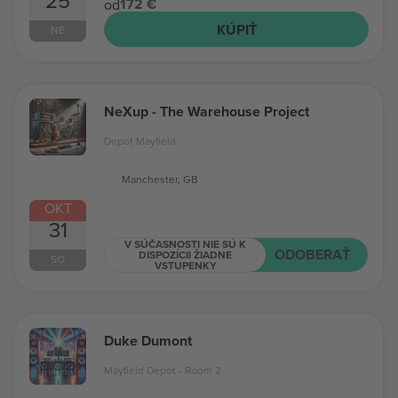
25
172 €
od
KÚPIŤ
NE
NeXup - The Warehouse Project
Depot Mayfield
Manchester, GB
OKT
31
V SÚČASNOSTI NIE SÚ K
ODOBERAŤ
DISPOZÍCII ŽIADNE
SO
VSTUPENKY
Duke Dumont
Mayfield Depot - Room 2