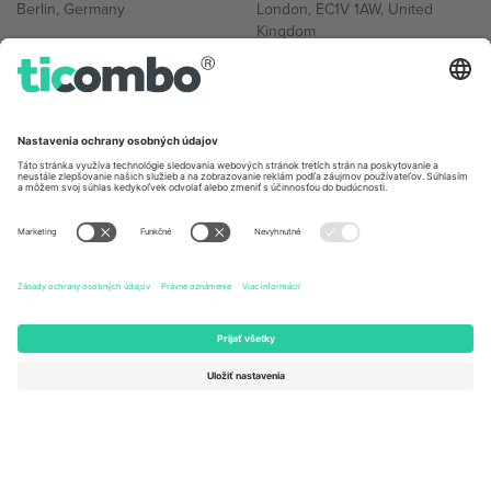
Berlin, Germany
London, EC1V 1AW, United
Kingdom
United States
Switzerland
131 Continental Dr, Suite 305,
Dorfstrasse 52a, 6390
Newark, Delaware 19713, United
Engelberg, Switzerland
States
Bulgaria
United Arab Emirates
Regus Sofia City West, bul
UAE Dubai Silicon Oasis, DDP
Totleben 53-55, 1606 Sofia,
Building A1, Office 302, Dubai,
Bulgaria
United Arab Emirates
Mexico
Av Chapultepec 360, Roma
Norte, Cuauhtémoc, 06700
Ciudad de México, CDMX,
Mexico
Právna subjektivita poskytovateľa platformy sa môže líšiť v závislosti
od lokality, podujatia a/alebo domény. Podrobnosti nájdete na