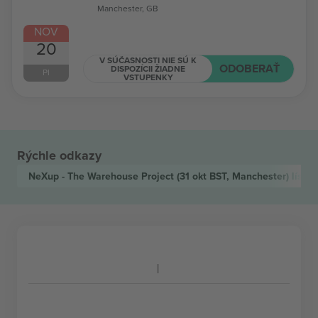
Manchester, GB
NOV
20
V SÚČASNOSTI NIE SÚ K
ODOBERAŤ
DISPOZÍCII ŽIADNE
PI
VSTUPENKY
Rýchle odkazy
NeXup - The Warehouse Project
(31 okt BST, Manchester)
lístko