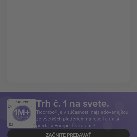
Trh č. 1 na svete.
ĎAKUJEME!
Ticombo® je v súčasnosti najsledovanejšou
zo všetkých platforiem na resell a ďalší
predaj v Európe. Ďakujeme!
ZAČNITE PREDÁVAŤ