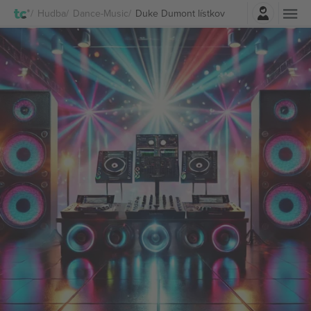
Prihlásenie
Hudba
Dance-Music
Duke Dumont lístkov