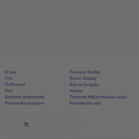
O nás
Firemné Služby
Tím
Časté Otázky
TixProtect
Ako to funguje
Tlač
Hotely
Zmluvné podmienky
Centrum Majstrovstiev sveta
Partnerský program
Kontaktujte nás