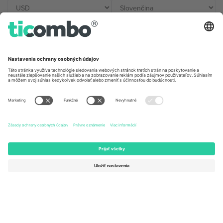
Kancelárie Ticombo
Germany
United Kingdom
Unter den Linden 24, 10117
167 City Road, London, Greater
Berlin, Germany
London, EC1V 1AW, United
Kingdom
United States
Switzerland
131 Continental Dr, Suite 305,
Dorfstrasse 52a, 6390
Newark, Delaware 19713, United
Engelberg, Switzerland
States
Bulgaria
United Arab Emirates
Regus Sofia City West, bul
UAE Dubai Silicon Oasis, DDP
Totleben 53-55, 1606 Sofia,
Building A1, Office 302, Dubai,
Bulgaria
United Arab Emirates