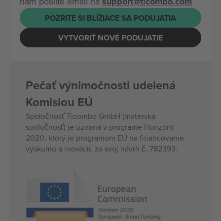
nám pošlite email na
support@ticombo.com
POZRITE SI BLÍŽIACE SA PODUJATIA
VYTVORIŤ NOVÉ PODUJATIE
Pečať výnimočnosti udelená
Komisiou EÚ
Spoločnosť Ticombo GmbH (materská
spoločnosť) je uznaná v programe Horizont
2020, ktorý je programom EÚ na financovanie
výskumu a inovácií, za svoj návrh č. 782393.