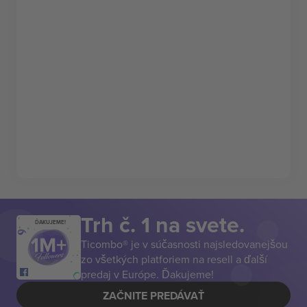
Trh č. 1 na svete.
ĎAKUJEME!
Ticombo® je v súčasnosti najsledovanejšou
zo všetkých platforiem na resell a ďalší
predaj v Európe. Ďakujeme!
ZAČNITE PREDÁVAŤ