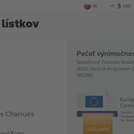
SK
+1
USD
lístkov
Pečať výnimočnos
Spoločnosť Ticombo GmbH (
2020, ktorý je programom E
782393.
es Charrues
, môžete