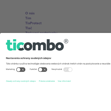
O nás
Tím
TixProtect
Tlač
Zmluvné podmienky
Partnerský program
Kancelárie Ticombo
Germany
Unter den Linden 24, 10117 Berlin, Germany
United States
131 Continental Dr, Suite 305, Newark, Delaware 19713, 