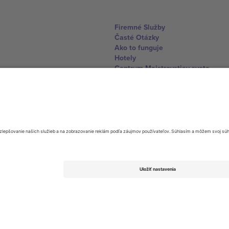
Firemné Služby
Časté Otázky
Ako to funguje
Hotely
Centrum Majstrovstiev sveta
Kontaktujte nás
United Kingdom
167 City Road, London, Greater L
Switzerland
United States
Dorfstrasse 52a, 6390 Engelberg, 