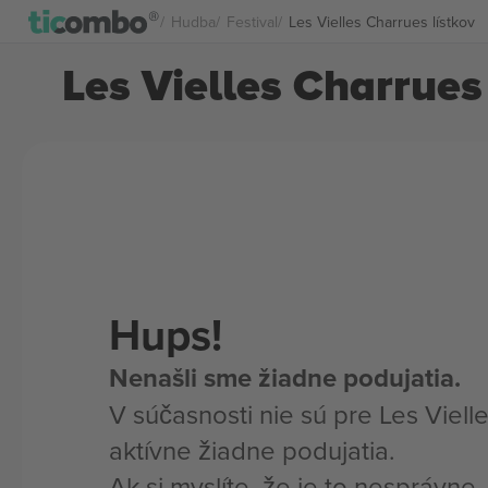
Hudba
Festival
Les Vielles Charrues lístkov
Les Vielles Charrues 
Hups!
Nenašli sme žiadne podujatia.
V súčasnosti nie sú pre Les Viell
aktívne žiadne podujatia.
Ak si myslíte, že je to nesprávne