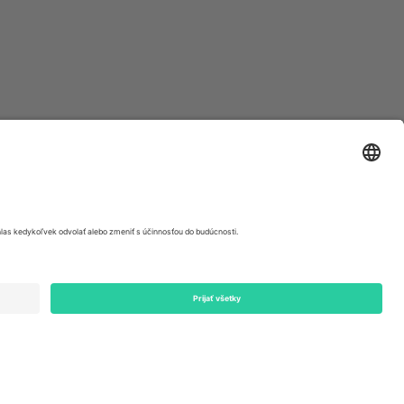
ondon, EC1V 1AW, United Kingdom
Switzerland