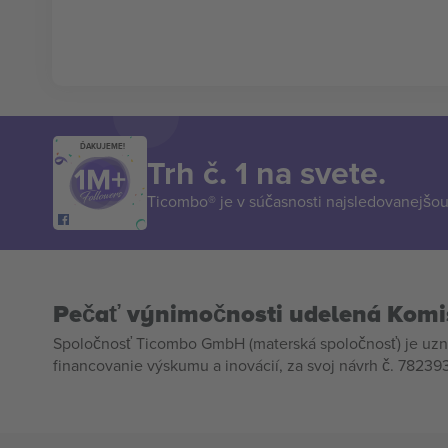
ĎAKUJEME!
Trh č. 1 na svete.
Ticombo® je v súčasnosti najsledovanejšou 
Pečať výnimočnosti udelená Komi
Spoločnosť Ticombo GmbH (materská spoločnosť) je uzn
financovanie výskumu a inovácií, za svoj návrh č. 782393