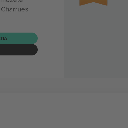
s Charrues
ATIA