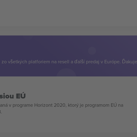
zo všetkých platforiem na resell a ďalší predaj v Európe. Ďakuj
siou EÚ
aná v programe Horizont 2020, ktorý je programom EÚ na
.