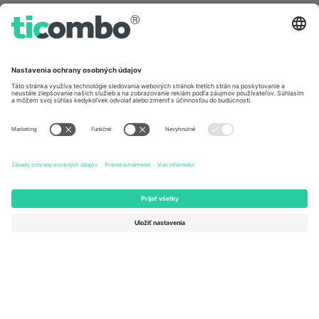
Germany
United Kingdom
Unter den Linden 24, 10117
167 City Road, London, Greater
Berlin, Germany
London, EC1V 1AW, United
Kingdom
United States
Switzerland
131 Continental Dr, Suite 305,
Dorfstrasse 52a, 6390
Newark, Delaware 19713, United
Engelberg, Switzerland
States
Bulgaria
United Arab Emirates
Regus Sofia City West, bul
UAE Dubai Silicon Oasis, DDP
Totleben 53-55, 1606 Sofia,
Building A1, Office 302, Dubai,
Bulgaria
United Arab Emirates
Mexico
Av Chapultepec 360, Roma
Norte, Cuauhtémoc, 06700
Ciudad de México, CDMX,