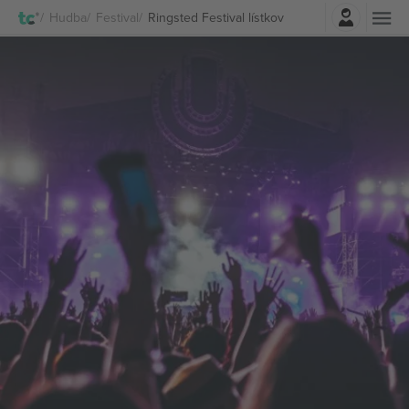
Prihlásenie
Hudba
Festival
Ringsted Festival lístkov