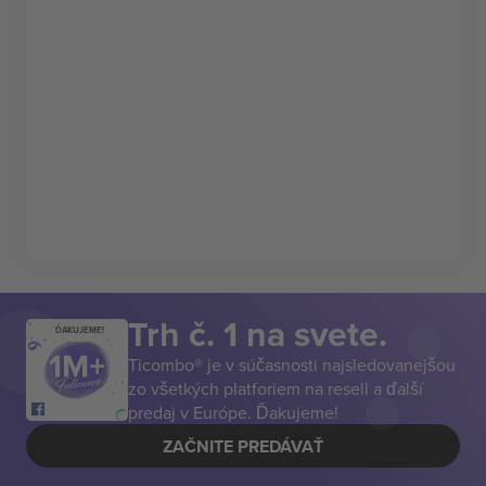
Trh č. 1 na svete.
ĎAKUJEME!
Ticombo® je v súčasnosti najsledovanejšou
zo všetkých platforiem na resell a ďalší
predaj v Európe. Ďakujeme!
ZAČNITE PREDÁVAŤ