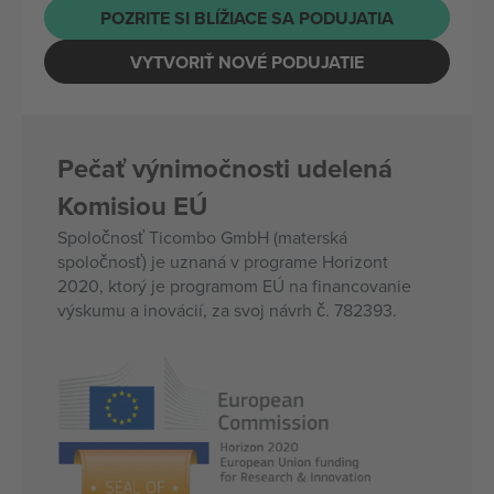
POZRITE SI BLÍŽIACE SA PODUJATIA
VYTVORIŤ NOVÉ PODUJATIE
Pečať výnimočnosti udelená
Komisiou EÚ
Spoločnosť Ticombo GmbH (materská
spoločnosť) je uznaná v programe Horizont
2020, ktorý je programom EÚ na financovanie
výskumu a inovácií, za svoj návrh č. 782393.