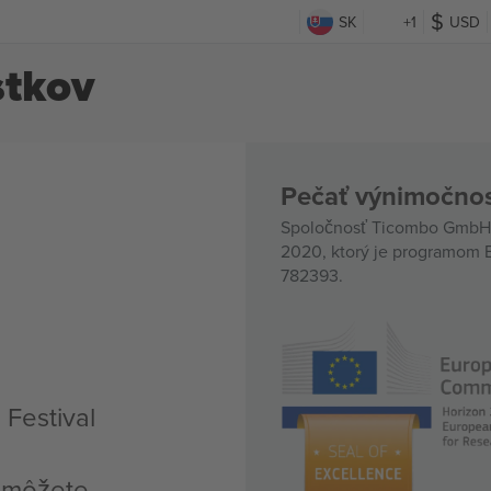
SK
+1
USD
stkov
Pečať výnimočnos
Spoločnosť Ticombo GmbH (
2020, ktorý je programom E
782393.
 Festival
, môžete