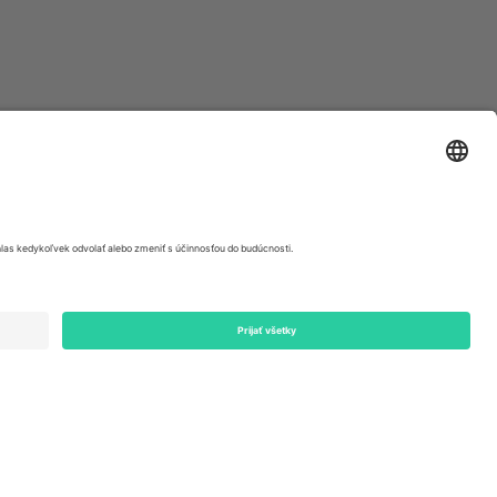
ondon, EC1V 1AW, United Kingdom
Switzerland