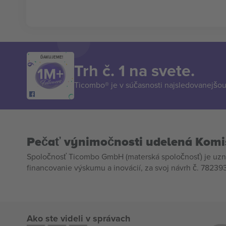
ĎAKUJEME!
Trh č. 1 na svete.
Ticombo® je v súčasnosti najsledovanejšou 
Pečať výnimočnosti udelená Komi
Spoločnosť Ticombo GmbH (materská spoločnosť) je uzn
financovanie výskumu a inovácií, za svoj návrh č. 782393
Ako ste videli v správach