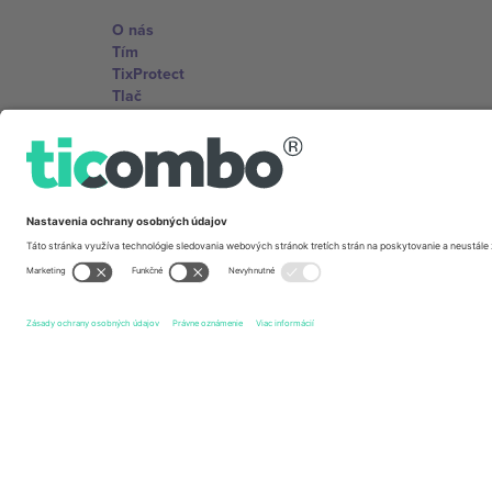
O nás
Tím
TixProtect
Tlač
Zmluvné podmienky
Partnerský program
Kancelárie Ticombo
Germany
Unter den Linden 24, 10117 Berlin, Germany
United States
131 Continental Dr, Suite 305, Newark, Delaware 19713, 