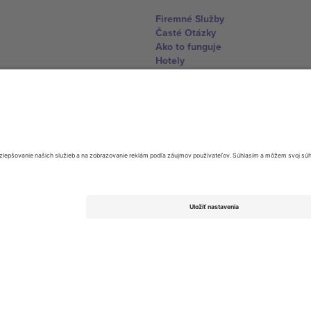
Firemné Služby
Časté Otázky
Ako to funguje
Hotely
Centrum Majstrovstiev sveta
Kontaktujte nás
United Kingdom
167 City Road, London, Greater L
Switzerland
United States
Dorfstrasse 52a, 6390 Engelberg, 