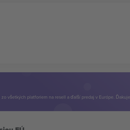
zo všetkých platforiem na resell a ďalší predaj v Európe. Ďakuj
siou EÚ