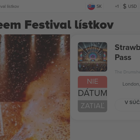
al lístkov
SK
+1
USD
em Festival lístkov
Strawb
Pass
The Drumsh
NIE
London
DÁTUM
V SÚČ
ZATIAĽ