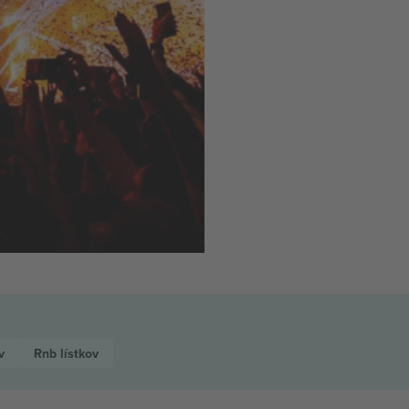
v
Rnb
lístkov