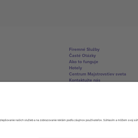
Firemné Služby
Časté Otázky
Ako to funguje
Hotely
Centrum Majstrovstiev sveta
Kontaktujte nás