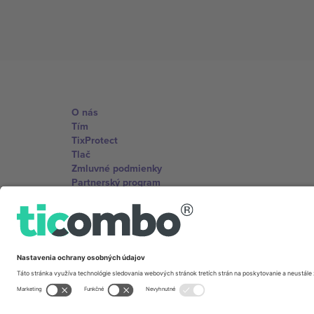
O nás
Tím
TixProtect
Tlač
Zmluvné podmienky
Partnerský program
Kancelárie Ticombo