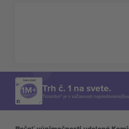
ĎAKUJEME!
Trh č. 1 na svete.
Ticombo® je v súčasnosti najsledovanejšou 
Pečať výnimočnosti udelená Komi