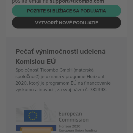
pošlite email na
support@ticombo.com
POZRITE SI BLÍŽIACE SA PODUJATIA
VYTVORIŤ NOVÉ PODUJATIE
Pečať výnimočnosti udelená
Komisiou EÚ
Spoločnosť Ticombo GmbH (materská
spoločnosť) je uznaná v programe Horizont
2020, ktorý je programom EÚ na financovanie
výskumu a inovácií, za svoj návrh č. 782393.