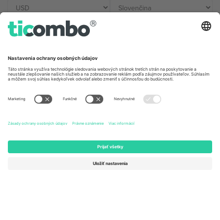
Kancelárie Ticombo
Germany
United Kingdom
Unter den Linden 24, 10117
167 City Road, London, Greater
Berlin, Germany
London, EC1V 1AW, United
Kingdom
United States
Switzerland
131 Continental Dr, Suite 305,
Dorfstrasse 52a, 6390
Newark, Delaware 19713, United
Engelberg, Switzerland
States
Bulgaria
United Arab Emirates
Regus Sofia City West, bul
UAE Dubai Silicon Oasis, DDP
Totleben 53-55, 1606 Sofia,
Building A1, Office 302, Dubai,
Bulgaria
United Arab Emirates