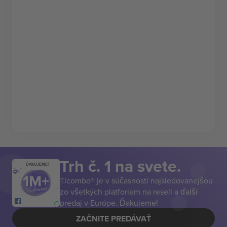
Trh č. 1 na svete.
ĎAKUJEME!
Ticombo® je v súčasnosti najsledovanejšou
zo všetkých platforiem na resell a ďalší
predaj v Európe. Ďakujeme!
ZAČNITE PREDÁVAŤ