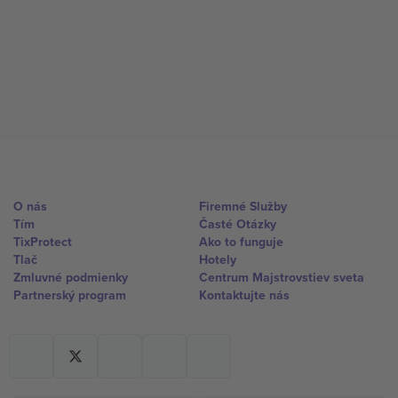
O nás
Firemné Služby
Tím
Časté Otázky
TixProtect
Ako to funguje
Tlač
Hotely
Zmluvné podmienky
Centrum Majstrovstiev sveta
Partnerský program
Kontaktujte nás