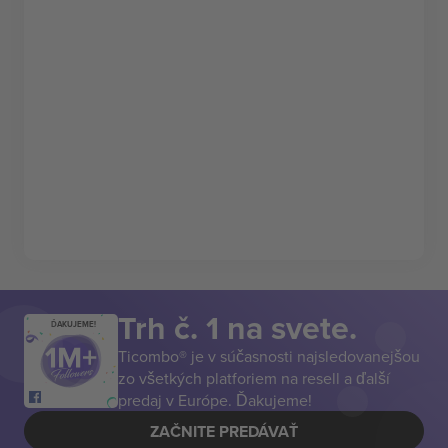
Trh č. 1 na svete.
ĎAKUJEME!
Ticombo® je v súčasnosti najsledovanejšou
zo všetkých platforiem na resell a ďalší
predaj v Európe. Ďakujeme!
ZAČNITE PREDÁVAŤ