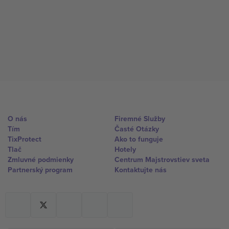
O nás
Firemné Služby
Tím
Časté Otázky
TixProtect
Ako to funguje
Tlač
Hotely
Zmluvné podmienky
Centrum Majstrovstiev sveta
Partnerský program
Kontaktujte nás