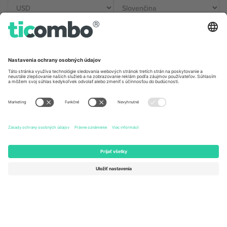
Kancelárie Ticombo
Germany
United Kingdom
Unter den Linden 24, 10117
167 City Road, London, Greater
Berlin, Germany
London, EC1V 1AW, United
Kingdom
United States
Switzerland
131 Continental Dr, Suite 305,
Dorfstrasse 52a, 6390
Newark, Delaware 19713, United
Engelberg, Switzerland
States
Bulgaria
United Arab Emirates
Regus Sofia City West, bul
UAE Dubai Silicon Oasis, DDP
Totleben 53-55, 1606 Sofia,
Building A1, Office 302, Dubai,
Bulgaria
United Arab Emirates