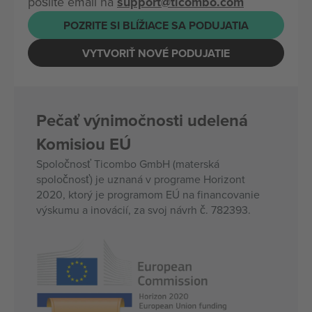
pošlite email na
support@ticombo.com
POZRITE SI BLÍŽIACE SA PODUJATIA
VYTVORIŤ NOVÉ PODUJATIE
Pečať výnimočnosti udelená
Komisiou EÚ
Spoločnosť Ticombo GmbH (materská
spoločnosť) je uznaná v programe Horizont
2020, ktorý je programom EÚ na financovanie
výskumu a inovácií, za svoj návrh č. 782393.