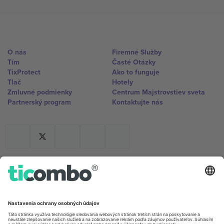
O nás
Firemné Služby
Tím
Časté Otázky
TixProtect
Ako to funguje
Tlač
Hotely
Zmluvné podmienky
Centrum Majstrovstiev sveta
Partnerský program
Kontaktujte nás
Kancelárie Ticombo