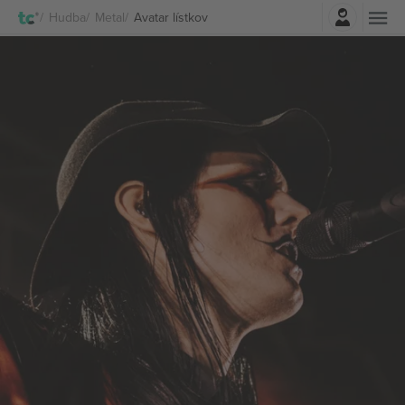
Prihlásenie
Hudba
Metal
Avatar lístkov