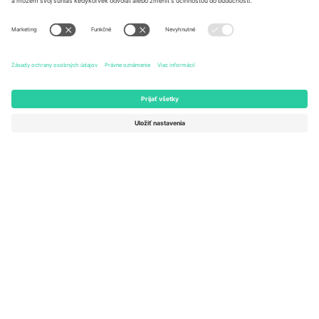
Germany
United Kingdom
Unter den Linden 24, 10117
167 City Road, London, Greater
Berlin, Germany
London, EC1V 1AW, United
Kingdom
United States
Switzerland
131 Continental Dr, Suite 305,
Dorfstrasse 52a, 6390
Newark, Delaware 19713, United
Engelberg, Switzerland
States
Bulgaria
United Arab Emirates
Regus Sofia City West, bul
UAE Dubai Silicon Oasis, DDP
Totleben 53-55, 1606 Sofia,
Building A1, Office 302, Dubai,
Bulgaria
United Arab Emirates
Mexico
Av Chapultepec 360, Roma
Norte, Cuauhtémoc, 06700
Ciudad de México, CDMX,
Mexico