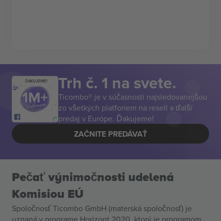
Trh č. 1 na svete.
ĎAKUJEME!
Ticombo® je v súčasnosti najsledovanejšou
zo všetkých platforiem na resell a ďalší
predaj v Európe. Ďakujeme!
ZAČNITE PREDÁVAŤ
Pečať výnimočnosti udelená
Komisiou EÚ
Spoločnosť Ticombo GmbH (materská spoločnosť) je
uznaná v programe Horizont 2020, ktorý je programom