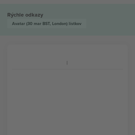
Rýchle odkazy
Avatar
(30 mar BST, London)
lístkov