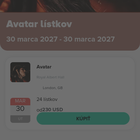
Avatar lístkov
30 marca 2027 - 30 marca 2027
Avatar
Royal Albert Hall
London, GB
24 lístkov
MAR
30
230 USD
od
KÚPIŤ
UT