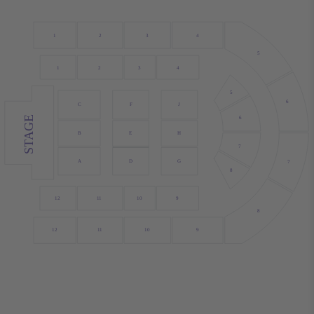
1
2
3
4
5
1
2
3
4
5
6
F
J
C
STAGE
6
E
H
B
7
G
A
D
7
8
10
9
12
1
1
8
9
10
12
1
1