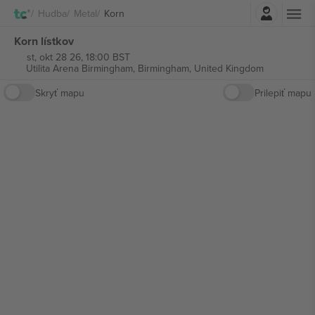
Prihlásenie
Hudba
Metal
Korn
Korn lístkov
st, okt 28 26, 18:00 BST
Utilita Arena Birmingham,
Birmingham, United Kingdom
Skryť mapu
Prilepiť mapu