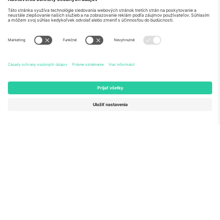
O nás
Firemné Služby
Tím
Časté Otázky
TixProtect
Ako to funguje
Tlač
Hotely
Zmluvné podmienky
Centrum Majstrovstiev sveta
Partnerský program
Kontaktujte nás
Kancelárie Ticombo
Germany
United Kingdom
Unter den Linden 24, 10117
167 City Road, London, Greater