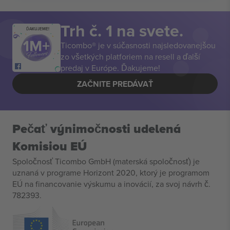
Trh č. 1 na svete.
ĎAKUJEME!
Ticombo® je v súčasnosti najsledovanejšou
zo všetkých platforiem na resell a ďalší
predaj v Európe. Ďakujeme!
ZAČNITE PREDÁVAŤ
Pečať výnimočnosti udelená
Komisiou EÚ
Spoločnosť Ticombo GmbH (materská spoločnosť) je
uznaná v programe Horizont 2020, ktorý je programom
EÚ na financovanie výskumu a inovácií, za svoj návrh č.
782393.