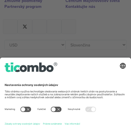
Zmluvné podmienky
Centrum Majstrovstiev sveta
Partnerský program
Kontaktujte nás
Kancelárie Ticombo
Germany
United Kingdom
Unter den Linden 24, 10117
167 City Road, London, Greater
Berlin, Germany
London, EC1V 1AW, United
Kingdom
United States
Switzerland
131 Continental Dr, Suite 305,
Dorfstrasse 52a, 6390
Newark, Delaware 19713, United
Engelberg, Switzerland