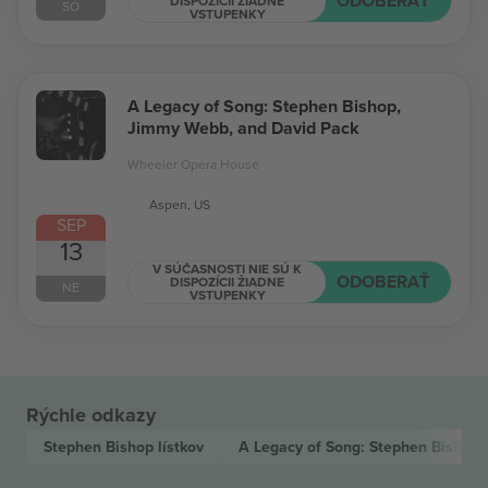
ODOBERAŤ
DISPOZÍCII ŽIADNE
SO
VSTUPENKY
A Legacy of Song: Stephen Bishop,
Jimmy Webb, and David Pack
Wheeler Opera House
Aspen, US
SEP
13
V SÚČASNOSTI NIE SÚ K
ODOBERAŤ
DISPOZÍCII ŽIADNE
NE
VSTUPENKY
Rýchle odkazy
Stephen Bishop
lístkov
A Legacy of Song: Stephen Bishop