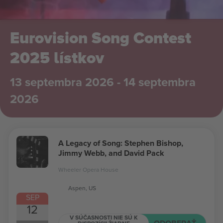
Eurovision Song Contest
2025 lístkov
13 septembra 2026 - 14 septembra
2026
A Legacy of Song: Stephen Bishop,
Jimmy Webb, and David Pack
Wheeler Opera House
Aspen, US
SEP
12
V SÚČASNOSTI NIE SÚ K