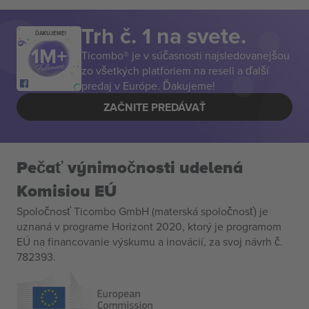
Trh č. 1 na svete.
ĎAKUJEME!
Ticombo® je v súčasnosti najsledovanejšou
zo všetkých platforiem na resell a ďalší
predaj v Európe. Ďakujeme!
ZAČNITE PREDÁVAŤ
Pečať výnimočnosti udelená
Komisiou EÚ
Spoločnosť Ticombo GmbH (materská spoločnosť) je
uznaná v programe Horizont 2020, ktorý je programom
EÚ na financovanie výskumu a inovácií, za svoj návrh č.
782393.