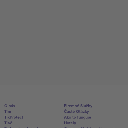
O nás
Firemné Služby
Tím
Časté Otázky
TixProtect
Ako to funguje
Tlač
Hotely