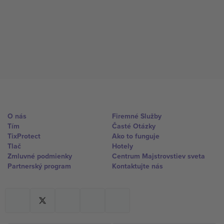
O nás
Firemné Služby
Tím
Časté Otázky
TixProtect
Ako to funguje
Tlač
Hotely
Zmluvné podmienky
Centrum Majstrovstiev sveta
Partnerský program
Kontaktujte nás