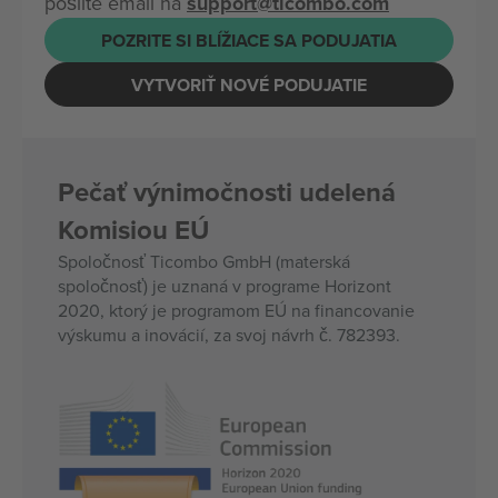
pošlite email na
support@ticombo.com
POZRITE SI BLÍŽIACE SA PODUJATIA
VYTVORIŤ NOVÉ PODUJATIE
Pečať výnimočnosti udelená
Komisiou EÚ
Spoločnosť Ticombo GmbH (materská
spoločnosť) je uznaná v programe Horizont
2020, ktorý je programom EÚ na financovanie
výskumu a inovácií, za svoj návrh č. 782393.