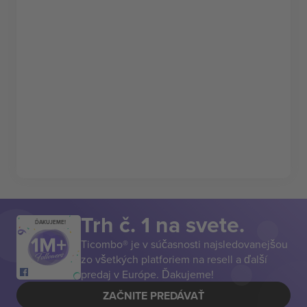
Trh č. 1 na svete.
ĎAKUJEME!
Ticombo® je v súčasnosti najsledovanejšou
zo všetkých platforiem na resell a ďalší
predaj v Európe. Ďakujeme!
ZAČNITE PREDÁVAŤ