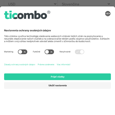
Kancelárie Ticombo
Germany
United Kingdom
Unter den Linden 24, 10117
167 City Road, London, Greater
Berlin, Germany
London, EC1V 1AW, United
Kingdom
United States
Switzerland
131 Continental Dr, Suite 305,
Dorfstrasse 52a, 6390
Newark, Delaware 19713, United
Engelberg, Switzerland
States
Bulgaria
United Arab Emirates
Regus Sofia City West, bul
UAE Dubai Silicon Oasis, DDP
Totleben 53-55, 1606 Sofia,
Building A1, Office 302, Dubai,
Bulgaria
United Arab Emirates