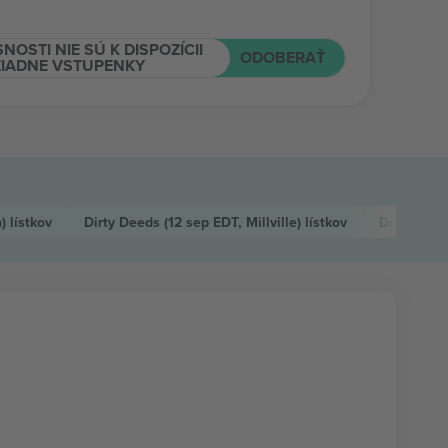
NOSTI NIE SÚ K DISPOZÍCII
ODOBERAŤ
ŽIADNE VSTUPENKY
n)
lístkov
Dirty Deeds
(12 sep EDT, Millville)
lístkov
Dirty Dee