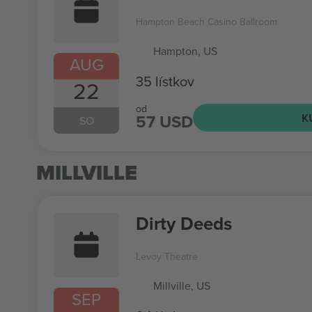
Hampton Beach Casino Ballroom
Hampton, US
AUG
35 lístkov
22
od
57 USD
K
SO
MILLVILLE
Dirty Deeds
Levoy Theatre
Millville, US
SEP