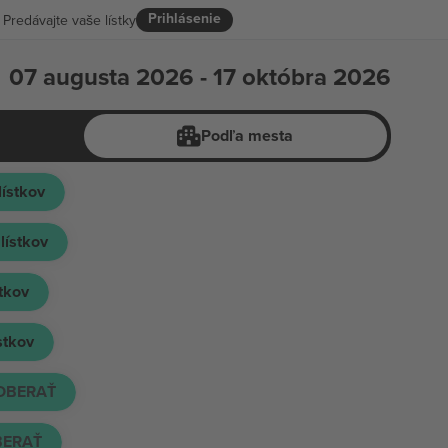
Prihlásenie
Predávajte vaše lístky
07 augusta 2026 - 17 októbra 2026
Podľa mesta
lístkov
5
lístkov
stkov
ístkov
OBERAŤ
ERAŤ