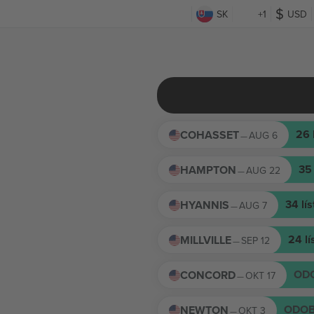
SK
+1
USD
26
COHASSET
AUG 6
—
3
HAMPTON
AUG 22
—
34
lí
HYANNIS
AUG 7
—
24
l
MILLVILLE
SEP 12
—
OD
CONCORD
OKT 17
—
ODOB
NEWTON
OKT 3
—