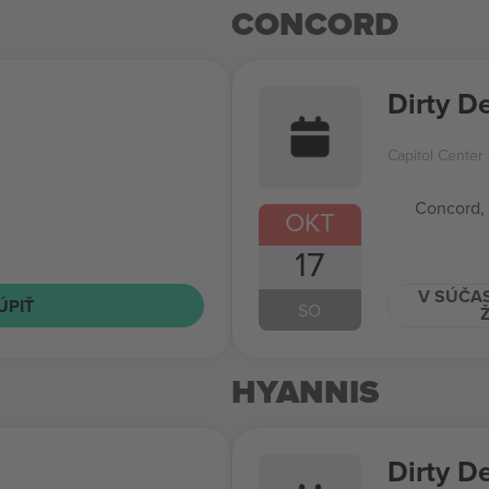
CONCORD
Dirty D
Capitol Center 
Concord,
OKT
17
V SÚČAS
ÚPIŤ
SO
HYANNIS
Dirty D