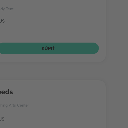
dy Tent
 US
KÚPIŤ
eeds
ming Arts Center
US