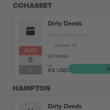
COHASSET
Dirty Deeds
South Shore Music Circus
Cohasset, US
AUG
26 lístkov
6
od
65 USD
K
ŠT
HAMPTON
Dirty Deeds