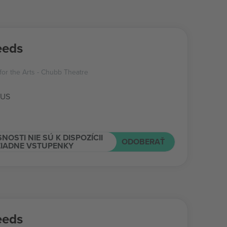
eeds
for the Arts - Chubb Theatre
 US
NOSTI NIE SÚ K DISPOZÍCII
ODOBERAŤ
ŽIADNE VSTUPENKY
eeds