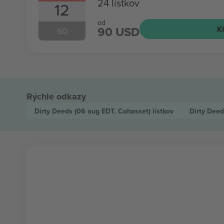
24 lístkov
12
od
90 USD
K
SO
Rýchle odkazy
Dirty Deeds
(06 aug EDT, Cohasset)
lístkov
Dirty Dee