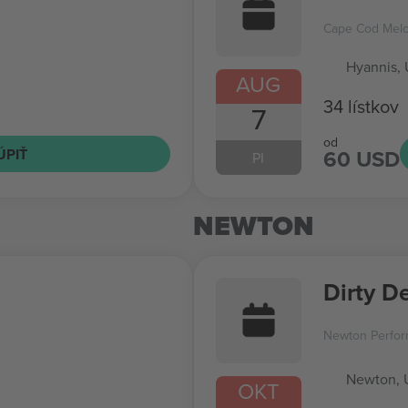
Cape Cod Melo
Hyannis,
AUG
34 lístkov
7
od
60 USD
ÚPIŤ
PI
NEWTON
Dirty D
Newton Perfor
Newton, 
OKT