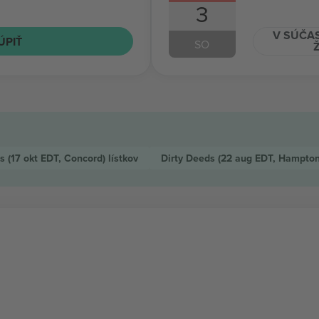
3
V SÚČAS
ÚPIŤ
SO
ds
(17 okt EDT, Concord)
lístkov
Dirty Deeds
(22 aug EDT, Hampto