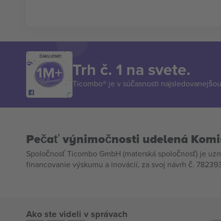
ĎAKUJEME!
Trh č. 1 na svete.
Ticombo® je v súčasnosti najsledovanejšou 
Pečať výnimočnosti udelená Komi
Spoločnosť Ticombo GmbH (materská spoločnosť) je uzn
financovanie výskumu a inovácií, za svoj návrh č. 782393
Ako ste videli v správach