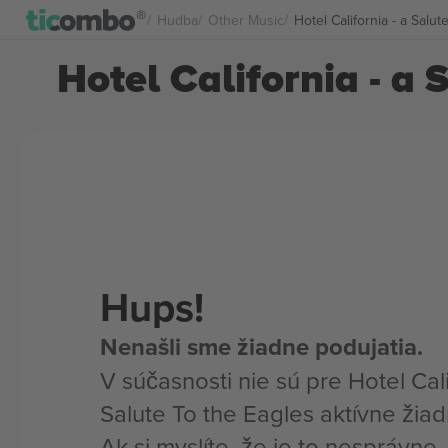
Hudba
Other Music
Hotel California - a Salut
Hotel California - a 
Hups!
Nenašli sme žiadne podujatia.
V súčasnosti nie sú pre Hotel Cali
Salute To the Eagles aktívne žiad
Ak si myslíte, že je to nesprávne