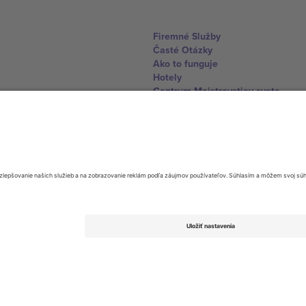
Firemné Služby
Časté Otázky
Ako to funguje
Hotely
Centrum Majstrovstiev sveta
Kontaktujte nás
United Kingdom
167 City Road, London, Greater L
Switzerland
United States
Dorfstrasse 52a, 6390 Engelberg, 