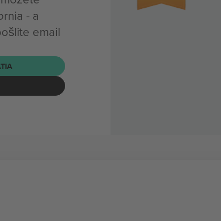
rnia - a
ošlite email
ATIA