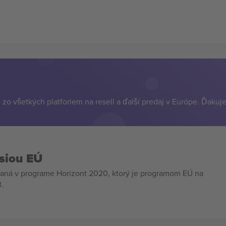
zo všetkých platforiem na resell a ďalší predaj v Európe. Ďakuj
siou EÚ
aná v programe Horizont 2020, ktorý je programom EÚ na
.