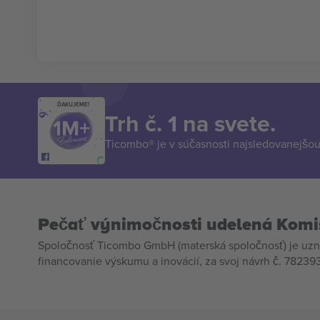
ĎAKUJEME!
Trh č. 1 na svete.
Ticombo® je v súčasnosti najsledovanejšou 
Pečať výnimočnosti udelená Komi
Spoločnosť Ticombo GmbH (materská spoločnosť) je uzn
financovanie výskumu a inovácií, za svoj návrh č. 782393