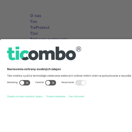
O nás
Tím
TixProtect
Tlač
Zmluvné podmienky
Partnerský program
Kancelárie Ticombo
Germany
Unter den Linden 24, 10117 Berlin, Germany
United States
131 Continental Dr, Suite 305, Newark, Delaware 19713, 