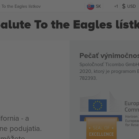
e To the Eagles lístkov
SK
+1
USD
Salute To the Eagles líst
Pečať výnimočnos
Spoločnosť Ticombo GmbH (
2020, ktorý je programom E
782393.
fornia - a
ne podujatia.
, môžete