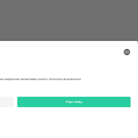
ondon, EC1V 1AW, United Kingdom
Switzerland