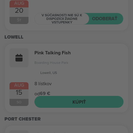
AUG
20
V SÚČASNOSTI NIE SÚ K
ODOBERAŤ
DISPOZÍCII ŽIADNE
ŠT
VSTUPENKY
LOWELL
Pink Talking Fish
Boarding House Park
Lowell, US
8 lístkov
AUG
15
69 €
od
KÚPIŤ
SO
PORT CHESTER