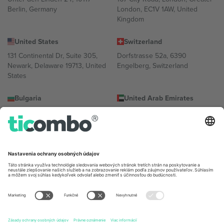
Berlin, Germany
London, EC1V 1AW, United
Kingdom
United States
Switzerland
131 Continental Dr, Suite 305,
Dorfstrasse 52a, 6390
Newark, Delaware 19713, United
Engelberg, Switzerland
States
Bulgaria
United Arab Emirates
Regus Sofia City West, bul
UAE Dubai Silicon Oasis, DDP
Totleben 53-55, 1606 Sofia,
Building A1, Office 302, Dubai,
Bulgaria
United Arab Emirates
Mexico
Av Chapultepec 360, Roma
Norte, Cuauhtémoc, 06700
Ciudad de México, CDMX,
Mexico
Právna subjektivita poskytovateľa platformy sa môže líšiť v závislosti