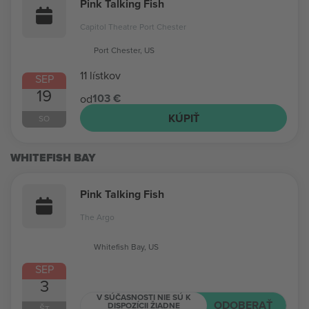
Pink Talking Fish
Capitol Theatre Port Chester
Port Chester, US
11 lístkov
SEP
19
103 €
od
KÚPIŤ
SO
WHITEFISH BAY
Pink Talking Fish
The Argo
Whitefish Bay, US
SEP
3
V SÚČASNOSTI NIE SÚ K
ODOBERAŤ
DISPOZÍCII ŽIADNE
ŠT