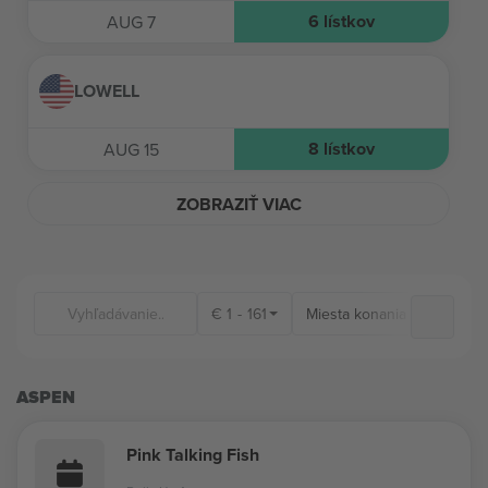
6
lístkov
AUG 7
LOWELL
8
lístkov
AUG 15
ZOBRAZIŤ VIAC
€
1
-
161
Miesta konania
ASPEN
Pink Talking Fish