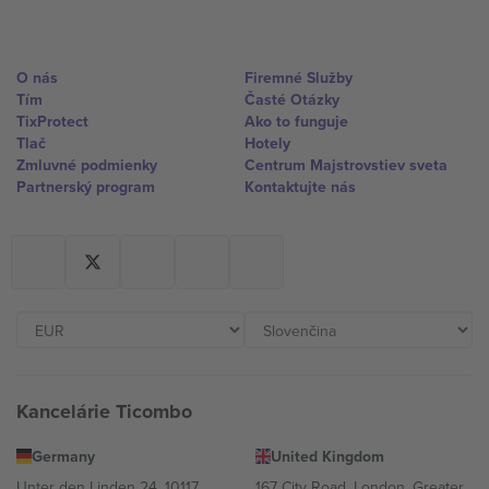
O nás
Firemné Služby
Tím
Časté Otázky
TixProtect
Ako to funguje
Tlač
Hotely
Zmluvné podmienky
Centrum Majstrovstiev sveta
Partnerský program
Kontaktujte nás
Kancelárie Ticombo
Germany
United Kingdom
Unter den Linden 24, 10117
167 City Road, London, Greater