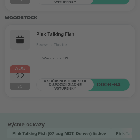
VSTUPENKY
WOODSTOCK
Pink Talking Fish
Bearsville Theatre
Woodstock, US
AUG
22
V SÚČASNOSTI NIE SÚ K
ODOBERAŤ
DISPOZÍCII ŽIADNE
SO
VSTUPENKY
Rýchle odkazy
Pink Talking Fish
(07 aug MDT, Denver)
lístkov
Pink Talkin