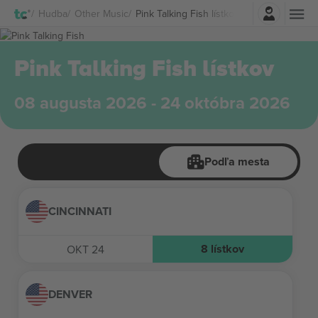
Prihlásenie
Hudba
Other Music
Pink Talking Fish lístkov
Pink Talking Fish lístkov
08 augusta 2026 - 24 októbra 2026
Podľa mesta
CINCINNATI
8
lístkov
OKT 24
DENVER