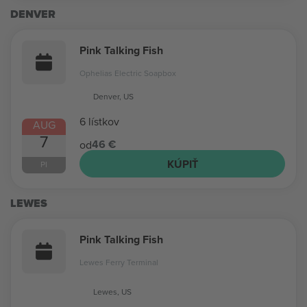
DENVER
Pink Talking Fish
Ophelias Electric Soapbox
Denver, US
6 lístkov
AUG
7
46 €
od
KÚPIŤ
PI
LEWES
Pink Talking Fish
Lewes Ferry Terminal
Lewes, US