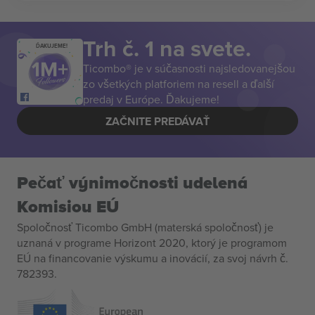
Trh č. 1 na svete.
ĎAKUJEME!
Ticombo® je v súčasnosti najsledovanejšou
zo všetkých platforiem na resell a ďalší
predaj v Európe. Ďakujeme!
ZAČNITE PREDÁVAŤ
Pečať výnimočnosti udelená
Komisiou EÚ
Spoločnosť Ticombo GmbH (materská spoločnosť) je
uznaná v programe Horizont 2020, ktorý je programom
EÚ na financovanie výskumu a inovácií, za svoj návrh č.
782393.