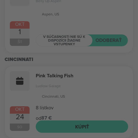
Belly Up Aspen
Aspen, US
OKT
1
V SÚČASNOSTI NIE SÚ K
ODOBERAŤ
DISPOZÍCII ŽIADNE
ŠT
VSTUPENKY
CINCINNATI
Pink Talking Fish
Ludlow Garage
Cincinnati, US
8 lístkov
OKT
24
87 €
od
KÚPIŤ
SO