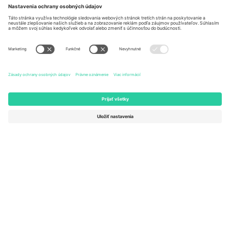
Kancelárie Ticombo
Germany
United Kingdom
Unter den Linden 24, 10117
167 City Road, London, Greater
Berlin, Germany
London, EC1V 1AW, United
Kingdom
United States
Switzerland
131 Continental Dr, Suite 305,
Dorfstrasse 52a, 6390
Newark, Delaware 19713, United
Engelberg, Switzerland
States
Bulgaria
United Arab Emirates
Regus Sofia City West, bul
UAE Dubai Silicon Oasis, DDP
Totleben 53-55, 1606 Sofia,
Building A1, Office 302, Dubai,
Bulgaria
United Arab Emirates