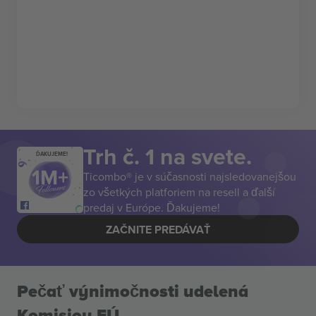
Trh č. 1 na svete.
ĎAKUJEME!
Ticombo® je v súčasnosti najsledovanejšou
zo všetkých platforiem na resell a ďalší
predaj v Európe. Ďakujeme!
ZAČNITE PREDÁVAŤ
Pečať výnimočnosti udelená
Komisiou EÚ