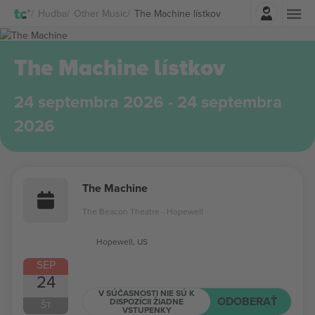
Prihlásenie
Hudba
Other Music
The Machine lístkov
The Machine lístkov
24 septembra 2026 - 24 septembra
2026
The Machine
The Beacon Theatre - Hopewell
Hopewell, US
SEP
24
V SÚČASNOSTI NIE SÚ K
ODOBERAŤ
DISPOZÍCII ŽIADNE
ŠT
VSTUPENKY