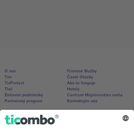
O nás
Firemné Služby
Tím
Časté Otázky
TixProtect
Ako to funguje
Tlač
Hotely
Zmluvné podmienky
Centrum Majstrovstiev sveta
Partnerský program
Kontaktujte nás