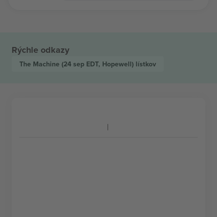
Rýchle odkazy
The Machine
(24 sep EDT, Hopewell)
lístkov