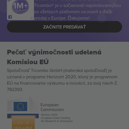
Ticombo® je v súčasnosti najsledovanejšou
zo všetkých platforiem na resell a ďalší
predaj v Európe. Ďakujeme!
ZAČNITE PREDÁVAŤ
Pečať výnimočnosti udelená
Komisiou EÚ
Spoločnosť Ticombo GmbH (materská spoločnosť) je
uznaná v programe Horizont 2020, ktorý je programom
EÚ na financovanie výskumu a inovácií, za svoj návrh č.
782393.