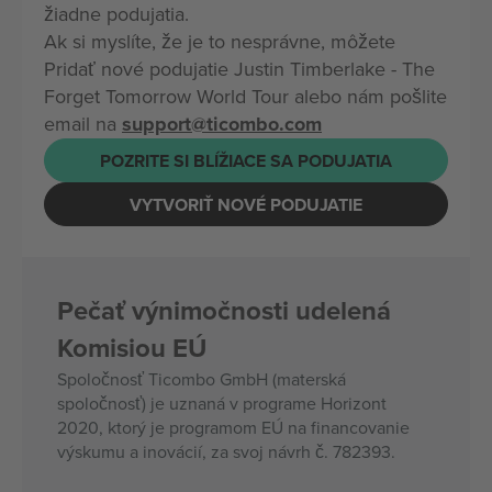
žiadne podujatia.
Ak si myslíte, že je to nesprávne, môžete
Pridať nové podujatie Justin Timberlake - The
Forget Tomorrow World Tour alebo nám pošlite
email na
support@ticombo.com
POZRITE SI BLÍŽIACE SA PODUJATIA
VYTVORIŤ NOVÉ PODUJATIE
Pečať výnimočnosti udelená
Komisiou EÚ
Spoločnosť Ticombo GmbH (materská
spoločnosť) je uznaná v programe Horizont
2020, ktorý je programom EÚ na financovanie
výskumu a inovácií, za svoj návrh č. 782393.