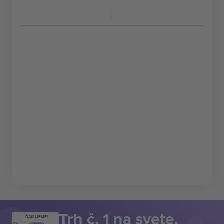
Trh č. 1 na svete.
ĎAKUJEME!