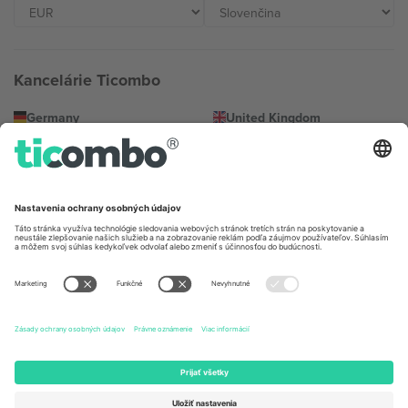
Kancelárie Ticombo
Germany
United Kingdom
Unter den Linden 24, 10117
167 City Road, London, Greater
Berlin, Germany
London, EC1V 1AW, United
Kingdom
United States
Switzerland
131 Continental Dr, Suite 305,
Dorfstrasse 52a, 6390
Newark, Delaware 19713, United
Engelberg, Switzerland
States
Bulgaria
United Arab Emirates
Regus Sofia City West, bul
UAE Dubai Silicon Oasis, DDP
Totleben 53-55, 1606 Sofia,
Building A1, Office 302, Dubai,
Bulgaria
United Arab Emirates